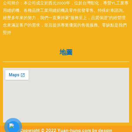
公司簡介：本公司成立於西元2000年，位於台灣彰化，專營YL工業專
用縫紉機、各種品牌工業用縫紉機及零件批發零售、特殊針車諮詢。
經歷多年來的努力，我們一直秉持著”服務至上，品質保證”的經營理
念來滿足客戶的需求，並且提供專業優質的售後服務。零缺點是我們
堅持
地圖
Copyright © 2022 Yuan-hung.com by desgin