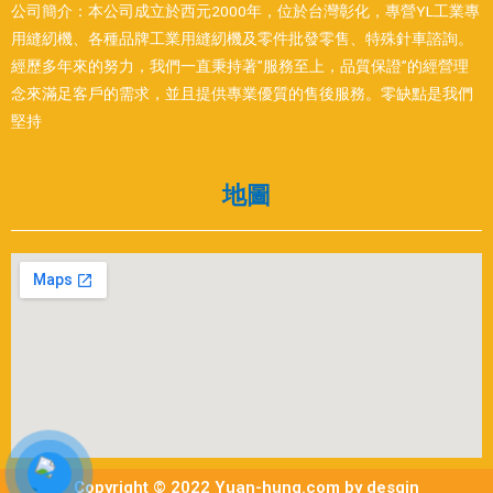
公司簡介：本公司成立於西元2000年，位於台灣彰化，專營YL工業專
用縫紉機、各種品牌工業用縫紉機及零件批發零售、特殊針車諮詢。
經歷多年來的努力，我們一直秉持著”服務至上，品質保證”的經營理
念來滿足客戶的需求，並且提供專業優質的售後服務。零缺點是我們
堅持
地圖
Copyright © 2022 Yuan-hung.com by desgin