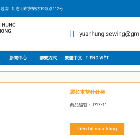
越南 : 胡志明市安樂坊19號路112号
N HUNG
HONG
yuanhung.sewing@gm
新聞中心
聯繫方式
TIẾNG VIỆT
羅拉車雙針針棒
商品編號： P17-11
Liên hệ mua hàng