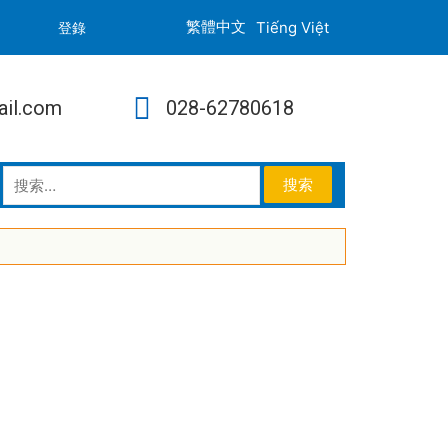
Tiếng Việt
登錄
ail.com
028-62780618