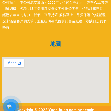
公司簡介：本公司成立於西元2000年，位於台灣彰化，專營YL工業專
用縫紉機、各種品牌工業用縫紉機及零件批發零售、特殊針車諮詢。
經歷多年來的努力，我們一直秉持著”服務至上，品質保證”的經營理
念來滿足客戶的需求，並且提供專業優質的售後服務。零缺點是我們
堅持
地圖
Copyright © 2022 Yuan-hung.com by desgin