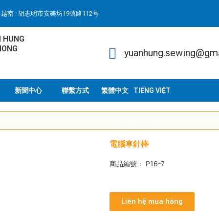
越南 : 胡志明市安樂坊19號路112号
N HUNG
HONG
yuanhung.sewing@gm
新聞中心
聯繫方式
TIẾNG VIỆT
電腦車針棒
商品編號： P16-7
Liên hệ mua hàng