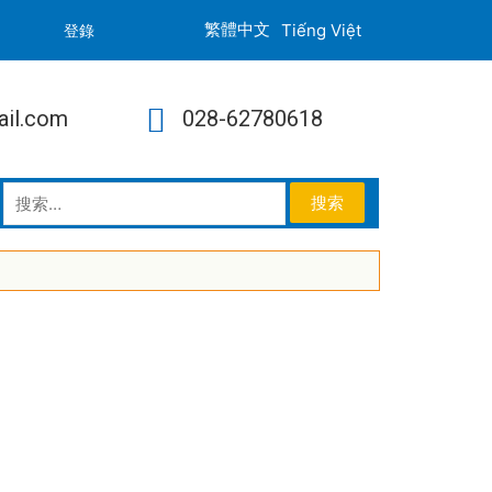
Tiếng Việt
登錄
ail.com
028-62780618