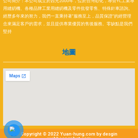
公司簡介：本公司成立於西元2000年，位於台灣彰化，專營YL工業專
用縫紉機、各種品牌工業用縫紉機及零件批發零售、特殊針車諮詢。
經歷多年來的努力，我們一直秉持著”服務至上，品質保證”的經營理
念來滿足客戶的需求，並且提供專業優質的售後服務。零缺點是我們
堅持
地圖
Copyright © 2022 Yuan-hung.com by desgin