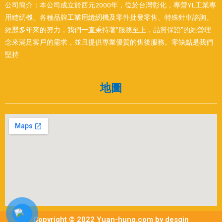
公司簡介：本公司成立於西元2000年，位於台灣彰化，專營YL工業專
用縫紉機、各種品牌工業用縫紉機及零件批發零售、特殊針車諮詢。
經歷多年來的努力，我們一直秉持著”服務至上，品質保證”的經營理
念來滿足客戶的需求，並且提供專業優質的售後服務。零缺點是我們
堅持
地圖
Copyright © 2022 Yuan-hung.com by desgin