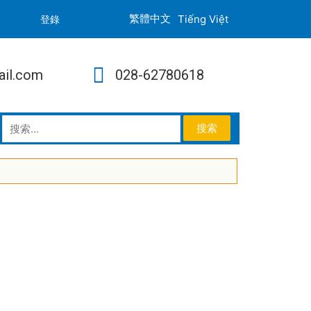
Tiếng Việt
登錄
ail.com
028-62780618