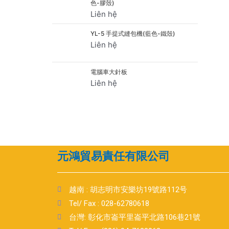
色-膠殼)
Liên hệ
YL-5 手提式縫包機(藍色-鐵殼)
Liên hệ
電腦車大針板
Liên hệ
元鴻貿易責任有限公司
越南 : 胡志明市安樂坊19號路112号
Tel/ Fax : 028-62780618
台灣: 彰化市崙平里崙平北路106巷21號