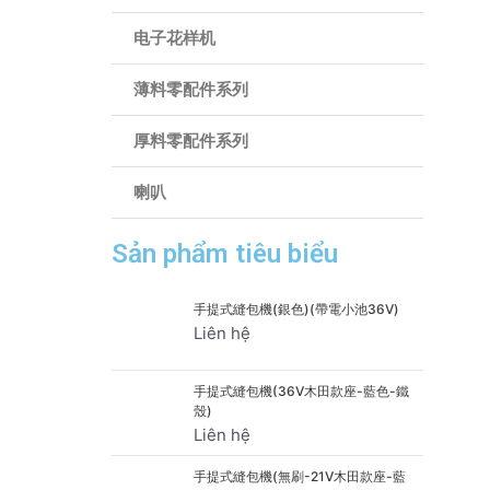
电子花样机
薄料零配件系列
厚料零配件系列
喇叭
Sản phẩm tiêu biểu
手提式縫包機(銀色)(帶電小池36V)
Liên hệ
手提式縫包機(36V木田款座-藍色-鐵
殼)
Liên hệ
手提式縫包機(無刷-21V木田款座-藍