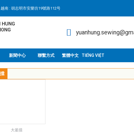
越南 : 胡志明市安樂坊19號路112号
N HUNG
HONG
yuanhung.sewing@gm
新聞中心
聯繫方式
TIẾNG VIỆT
擋
大釜擋