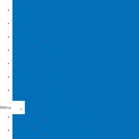
公司簡介
產品介紹
縫包機
縫包機
服務中心
YUAN LI
縫紉機
缝纫机零件
YUAN LI
新聞中心
KPS
清縫機(新款)
JUKI
配件
聯繫方式
YAO HAN
建築機台
MITSUBISHI
建築機台
电子花样机
施工工具
電腦車
Tiếng Việt
薄料零配件系列
缝纫机零件
JUKI
JUKI 9000/9000A
Menu
厚料零配件系列
BROTHER
削皮機
首頁
JUKI 372/373
BROTHER 8450/8420
削皮刀、鵝卵石系列
喇叭
PEGASUS
切帶機
公司簡介
JUKI 781
BROTHER 842/845
PEGASUS EX3200
磨刀石系列
片皮機刀帶