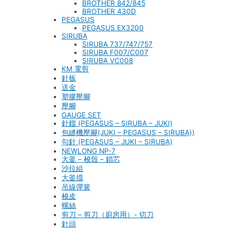
BROTHER 842/845
BROTHER 430D
PEGASUS
PEGASUS EX3200
SIRUBA
SIRUBA 737/747/757
SIRUBA F007/C007
SIRUBA VC008
KM 電剪
針板
送金
塑膠壓腳
壓腳
GAUGE SET
針鎦 (PEGASUS – SIRUBA – JUKI)
包縫機壓腳(JUKI – PEGASUS – SIRUBA))
勾針 (PEGASUS – JUKI – SIRUBA)
NEWLONG NP-7
大釜 – 梭殼 – 鎖芯
沙拉組
大釜擋
吊線彈簧
梭皮
螺絲
剪刀 – 剪刀（廚房用）- 切刀
針頭