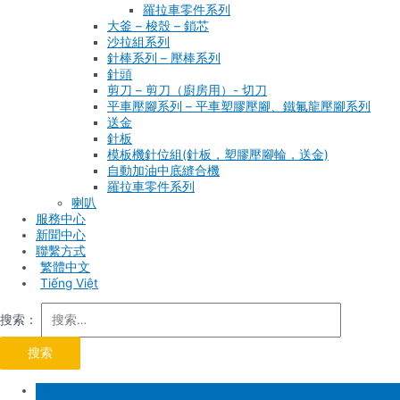
羅拉車零件系列
大釜 – 梭殼 – 鎖芯
沙拉組系列
針棒系列 – 壓棒系列
針頭
剪刀 – 剪刀（廚房用）- 切刀
平車壓腳系列 – 平車塑膠壓腳、鐵氟龍壓腳系列
送金
針板
模板機針位組(針板，塑膠壓腳輪，送金)
自動加油中底縫合機
羅拉車零件系列
喇叭
服務中心
新聞中心
聯繫方式
Tiếng Việt
搜索：
首頁