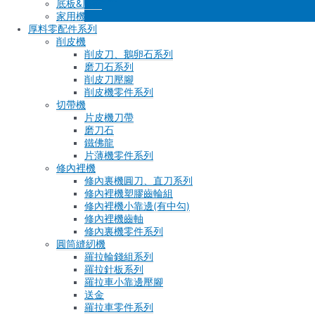
底板&壓框
家用機
厚料零配件系列
削皮機
削皮刀、鵝卵石系列
磨刀石系列
削皮刀壓腳
削皮機零件系列
切帶機
片皮機刀帶
磨刀石
鐵佛龍
片薄機零件系列
修內裡機
修內裏機圓刀、直刀系列
修內裡機塑膠齒輪組
修內裡機小靠邊(有中勾)
修內裡機齒軸
修內裏機零件系列
圓筒縫紉機
羅拉輪錢組系列
羅拉針板系列
羅拉車小靠邊壓腳
送金
羅拉車零件系列