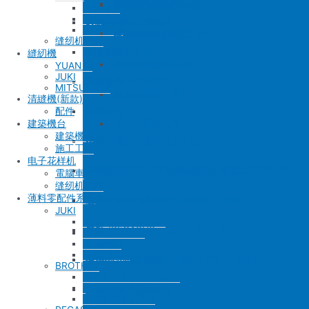
SIRUBA F007/C007
削皮機零件系列
鐵佛龍
修內裡機塑膠齒輪組
羅拉輪錢組系列
YUAN LI
KPS
大釜 – 梭殼 – 鎖芯
自動加油中底縫合機
針板
大釜 – 梭殼 – 鎖芯
YAO HAN
SIRUBA VC008
片薄機零件系列
修內裡機小靠邊(有中勾)
羅拉針板系列
缝纫机零件
沙拉組
羅拉車零件系列
送金
沙拉組系列
縫紉機
修內裡機齒軸
羅拉車小靠邊壓腳
YUAN LI
JUKI
大釜擋
塑膠壓腳
針棒系列 – 壓棒系列
MITSUBISHI
修內裏機零件系列
送金
清縫機(新款)
吊線彈簧
壓腳
針頭
配件
羅拉車零件系列
建築機台
建築機台
梭皮
GAUGE SET
剪刀 – 剪刀（廚房用）- 切刀
施工工具
电子花样机
螺絲
針鎦 (PEGASUS – SIRUBA – JUKI)
平車壓腳系列 – 平車塑膠壓腳、鐵氟龍壓腳系列
電腦車
缝纫机零件
薄料零配件系列
剪刀 – 剪刀（廚房用）- 切刀
包縫機壓腳(JUKI – PEGASUS – SIRUBA))
送金
JUKI
JUKI 9000/9000A
針頭
勾針 (PEGASUS – JUKI – SIRUBA)
針板
JUKI 372/373
JUKI 781
JUKI 8700
磁鐵
NEWLONG NP-7
模板機針位組(針板，塑膠壓腳輪，送金)
BROTHER
BROTHER 8450/8420
BROTHER 842/845
刀
大釜 – 梭殼 – 鎖芯
自動加油中底縫合機
BROTHER 430D