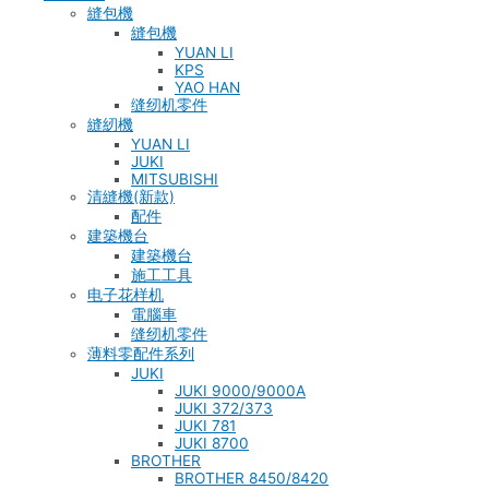
縫包機
縫包機
YUAN LI
KPS
YAO HAN
缝纫机零件
縫紉機
YUAN LI
JUKI
MITSUBISHI
清縫機(新款)
配件
建築機台
建築機台
施工工具
电子花样机
電腦車
缝纫机零件
薄料零配件系列
JUKI
JUKI 9000/9000A
JUKI 372/373
JUKI 781
JUKI 8700
BROTHER
BROTHER 8450/8420