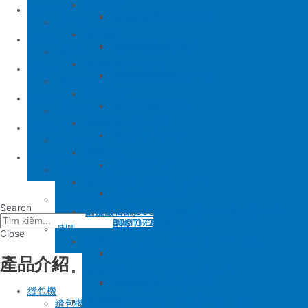
SIRUBA
修內裡機
產品介紹
JUKI 8700
BROTHER 430D
SIRUBA 737/747/757
削皮刀壓腳
磨刀石
修內裏機圓刀、直刀系列
縫包機
KM 電剪
羅拉車
縫包機
服務中心
SIRUBA F007/C007
削皮機零件系列
鐵佛龍
修內裡機塑膠齒輪組
羅拉輪錢組系列
YUAN LI
縫紉機
針板
大釜 – 梭殼 – 鎖芯
缝纫机零件
YUAN LI
新聞中心
SIRUBA VC008
片薄機零件系列
修內裡機小靠邊(有中勾)
羅拉針板系列
KPS
清縫機(新款)
送金
沙拉組系列
JUKI
配件
聯繫方式
修內裡機齒軸
羅拉車小靠邊壓腳
YAO HAN
建築機台
塑膠壓腳
針棒系列 – 壓棒系列
MITSUBISHI
建築機台
修內裏機零件系列
送金
电子花样机
壓腳
針頭
施工工具
電腦車
Tiếng Việt
羅拉車零件系列
薄料零配件系列
GAUGE SET
剪刀 – 剪刀（廚房用）- 切刀
缝纫机零件
JUKI
JUKI 9000/9000A
厚料零配件系列
Search
針鎦 (PEGASUS – SIRUBA – JUKI)
平車壓腳系列 – 平車塑膠壓腳、鐵氟龍壓腳系列
BROTHER
削皮機
JUKI 372/373
BROTHER 8450/8420
削皮刀、鵝卵石系列
喇叭
Close
包縫機壓腳(JUKI – PEGASUS – SIRUBA))
送金
PEGASUS
切帶機
JUKI 781
BROTHER 842/845
PEGASUS EX3200
磨刀石系列
片皮機刀帶
產品介紹
勾針 (PEGASUS – JUKI – SIRUBA)
針板
SIRUBA
修內裡機
JUKI 8700
BROTHER 430D
SIRUBA 737/747/757
削皮刀壓腳
磨刀石
修內裏機圓刀、直刀系列
縫包機
NEWLONG NP-7
模板機針位組(針板，塑膠壓腳輪，送金)
KM 電剪
羅拉車
縫包機