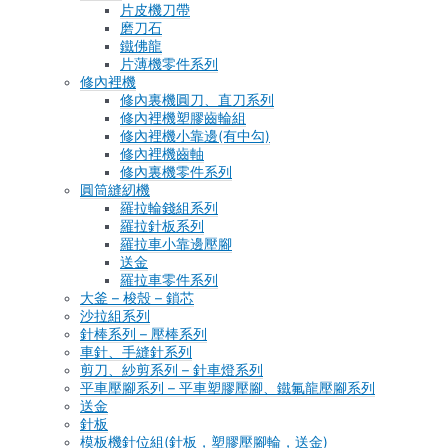
片皮機刀帶
磨刀石
鐵佛龍
片薄機零件系列
修內裡機
修內裏機圓刀、直刀系列
修內裡機塑膠齒輪組
修內裡機小靠邊(有中勾)
修內裡機齒軸
修內裏機零件系列
圓筒縫紉機
羅拉輪錢組系列
羅拉針板系列
羅拉車小靠邊壓腳
送金
羅拉車零件系列
大釜 – 梭殼 – 鎖芯
沙拉組系列
針棒系列 – 壓棒系列
車針、手縫針系列
剪刀、紗剪系列 – 針車燈系列
平車壓腳系列 – 平車塑膠壓腳、鐵氟龍壓腳系列
送金
針板
模板機針位組(針板，塑膠壓腳輪，送金)