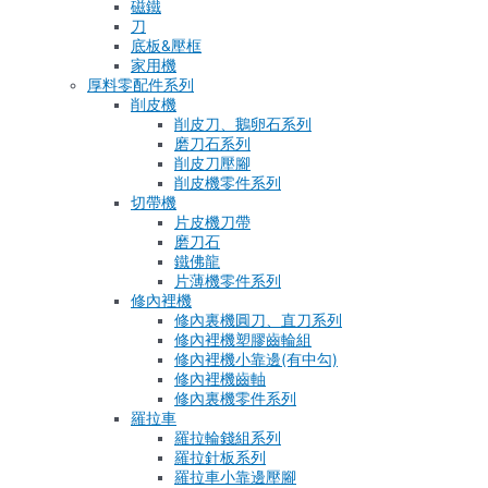
磁鐵
刀
底板&壓框
家用機
厚料零配件系列
削皮機
削皮刀、鵝卵石系列
磨刀石系列
削皮刀壓腳
削皮機零件系列
切帶機
片皮機刀帶
磨刀石
鐵佛龍
片薄機零件系列
修內裡機
修內裏機圓刀、直刀系列
修內裡機塑膠齒輪組
修內裡機小靠邊(有中勾)
修內裡機齒軸
修內裏機零件系列
羅拉車
羅拉輪錢組系列
羅拉針板系列
羅拉車小靠邊壓腳