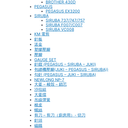
BROTHER 430D
PEGASUS
PEGASUS EX3200
SIRUBA
SIRUBA 737/747/757
SIRUBA F007/C007
SIRUBA VC008
KM 電剪
針板
送金
塑膠壓腳
壓腳
GAUGE SET
針鎦 (PEGASUS – SIRUBA – JUKI)
包縫機壓腳(JUKI – PEGASUS – SIRUBA))
勾針 (PEGASUS – JUKI – SIRUBA)
NEWLONG NP-7
大釜 – 梭殼 – 鎖芯
沙拉組
大釜擋
吊線彈簧
梭皮
螺絲
剪刀 – 剪刀（廚房用）- 切刀
針頭
磁鐵