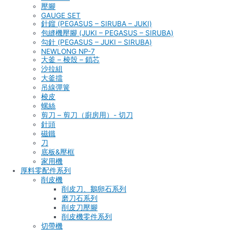
壓腳
GAUGE SET
針鎦 (PEGASUS – SIRUBA – JUKI)
包縫機壓腳 (JUKI – PEGASUS – SIRUBA)
勾針 (PEGASUS – JUKI – SIRUBA)
NEWLONG NP-7
大釜 – 梭殼 – 鎖芯
沙拉組
大釜擋
吊線彈簧
梭皮
螺絲
剪刀 – 剪刀（廚房用）- 切刀
針頭
磁鐵
刀
底板&壓框
家用機
厚料零配件系列
削皮機
削皮刀、鵝卵石系列
磨刀石系列
削皮刀壓腳
削皮機零件系列
切帶機