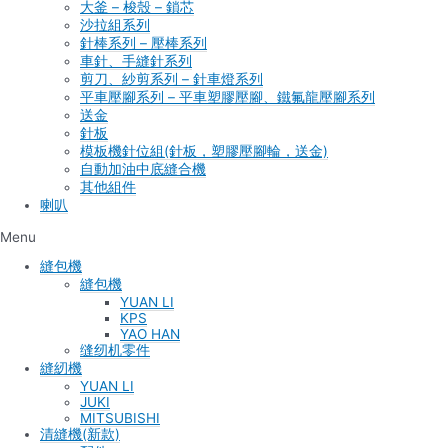
大釜 – 梭殼 – 鎖芯
沙拉組系列
針棒系列 – 壓棒系列
車針、手縫針系列
剪刀、紗剪系列 – 針車燈系列
平車壓腳系列 – 平車塑膠壓腳、鐵氟龍壓腳系列
送金
針板
模板機針位組(針板，塑膠壓腳輪，送金)
自動加油中底縫合機
其他組件
喇叭
Menu
縫包機
縫包機
YUAN LI
KPS
YAO HAN
缝纫机零件
縫紉機
YUAN LI
JUKI
MITSUBISHI
清縫機(新款)