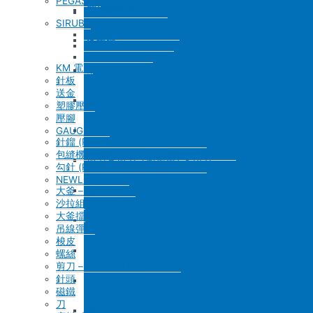
PEGASUS
底板&壓框
沙拉組
羅拉車零件系列
PEGASUS EX3200
SIRUBA
SIRUBA 737/747/757
家用機
大釜擋
SIRUBA F007/C007
SIRUBA VC008
KM 電剪
吊線彈簧
針板
送金
梭皮
塑膠壓腳
壓腳
螺絲
GAUGE SET
針鎦 (PEGASUS – SIRUBA – JUKI)
包縫機壓腳 (JUKI – PEGASUS – SIRUBA)
剪刀 – 剪刀（廚房用）- 切刀
勾針 (PEGASUS – JUKI – SIRUBA)
NEWLONG NP-7
針頭
大釜 – 梭殼 – 鎖芯
沙拉組
大釜擋
磁鐵
吊線彈簧
梭皮
刀
螺絲
剪刀 – 剪刀（廚房用）- 切刀
針頭
底板&壓框
磁鐵
刀
家用機