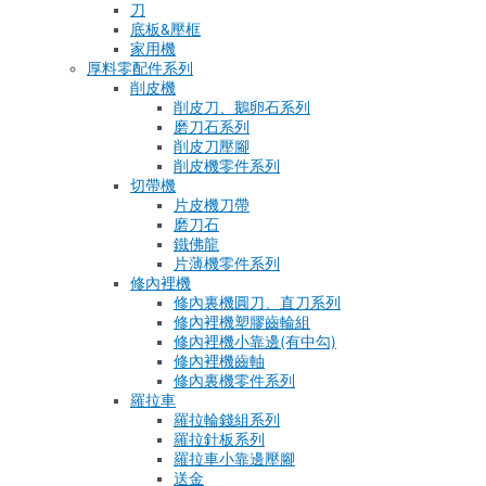
刀
底板&壓框
家用機
厚料零配件系列
削皮機
削皮刀、鵝卵石系列
磨刀石系列
削皮刀壓腳
削皮機零件系列
切帶機
片皮機刀帶
磨刀石
鐵佛龍
片薄機零件系列
修內裡機
修內裏機圓刀、直刀系列
修內裡機塑膠齒輪組
修內裡機小靠邊(有中勾)
修內裡機齒軸
修內裏機零件系列
羅拉車
羅拉輪錢組系列
羅拉針板系列
羅拉車小靠邊壓腳
送金