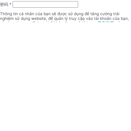
密码
*
Thông tin cá nhân của bạn sẽ được sử dụng để tăng cường trải
nghiệm sử dụng website, để quản lý truy cập vào tài khoản của bạn,
và cho các mục đích cụ thể khác được mô tả trong
隐私政策
của
chúng tôi.
注册
登录
用户名或电邮地址
*
密码
*
记住我
登录
忘记密码？
注册