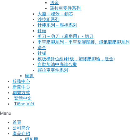
送金
羅拉車零件系列
大釜 – 梭殼 – 鎖芯
沙拉組系列
針棒系列 – 壓棒系列
針頭
剪刀 – 剪刀（廚房用）- 切刀
平車壓腳系列 – 平車塑膠壓腳、鐵氟龍壓腳系列
送金
針板
模板機針位組(針板，塑膠壓腳輪，送金)
自動加油中底縫合機
羅拉車零件系列
喇叭
服務中心
新聞中心
聯繫方式
Tiếng Việt
Menu
首頁
公司簡介
產品介紹
縫包機