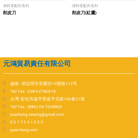
厚料零配件系列
厚料零配件系列
削皮刀
削皮刀(紅鷹)
元鴻貿易責任有限公司
越南 : 胡志明市安樂坊19號路112号
Tel/ Fax : 028-62780618
台灣: 彰化市崙平里崙平北路106巷21號
Tel/ Fax : (886) 04-7638863
yuanhung.sewing@gmail.com
0 3 1 7 3 5 1 3 3 5
yuan-hung.com