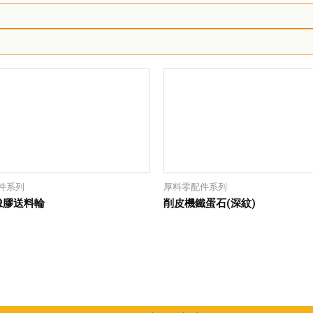
件系列
厚料零配件系列
橡膠送料輪
削皮機鐵蛋石(深紋)