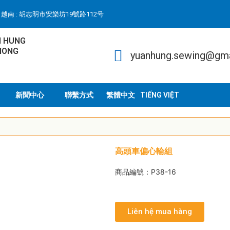
越南 : 胡志明市安樂坊19號路112号
N HUNG
HONG
yuanhung.sewing@gm
新聞中心
聯繫方式
TIẾNG VIỆT
高頭車偏心輪組
商品編號：P38-16
Liên hệ mua hàng