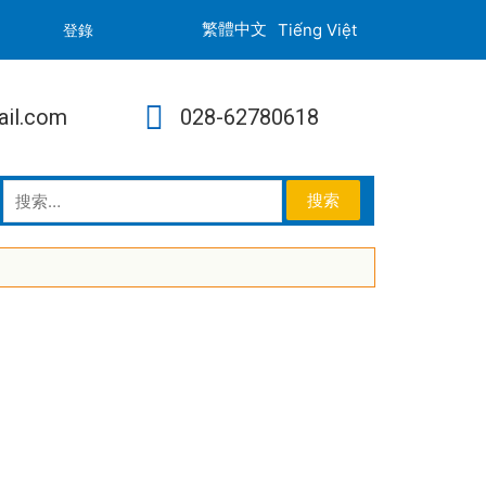
Tiếng Việt
登錄
ail.com
028-62780618