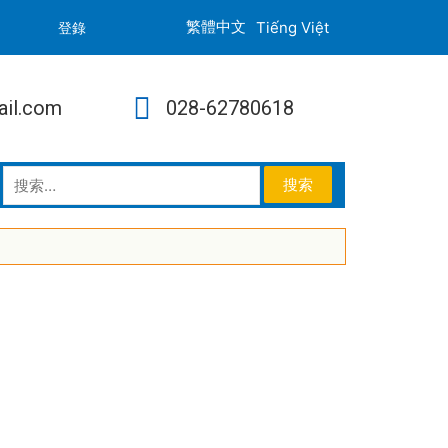
Tiếng Việt
登錄
ail.com
028-62780618