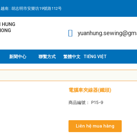
越南 : 胡志明市安樂坊19號路112号
N HUNG
HONG
yuanhung.sewing@gm
新聞中心
聯繫方式
TIẾNG VIỆT
電腦車夾線器(鐵頭)
商品編號： P15-9
Liên hệ mua hàng