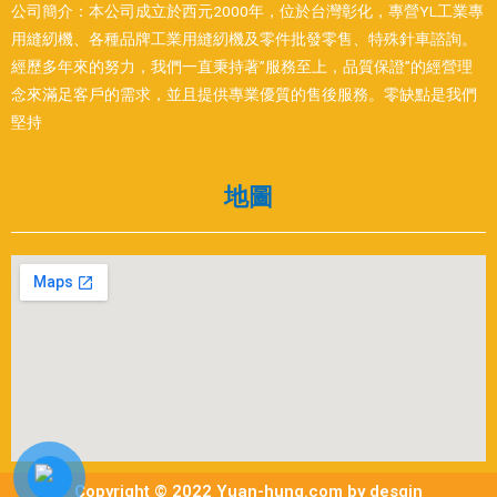
公司簡介：本公司成立於西元2000年，位於台灣彰化，專營YL工業專
用縫紉機、各種品牌工業用縫紉機及零件批發零售、特殊針車諮詢。
經歷多年來的努力，我們一直秉持著”服務至上，品質保證”的經營理
念來滿足客戶的需求，並且提供專業優質的售後服務。零缺點是我們
堅持
地圖
Copyright © 2022 Yuan-hung.com by desgin