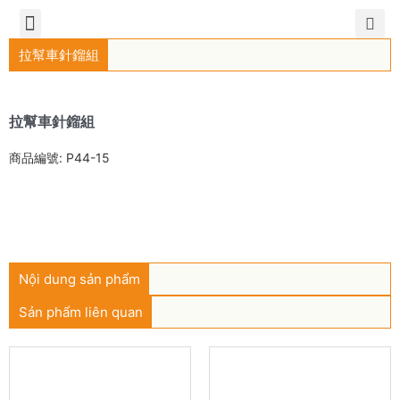
TIẾNG VIỆT
公司簡介
產品介紹
服務中心
新聞中心
聯繫方式
拉幫車針鎦組
拉幫車針鎦組
商品編號: P44-15
Liên hệ mua hàng
Nội dung sản phẩm
Sản phẩm liên quan