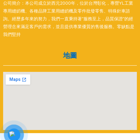
公司簡介：本公司成立於西元2000年，位於台灣彰化，專營YL工業
專用縫紉機、各種品牌工業用縫紉機及零件批發零售、特殊針車諮
詢。經歷多年來的努力，我們一直秉持著”服務至上，品質保證”的經
營理念來滿足客戶的需求，並且提供專業優質的售後服務。零缺點是
我們堅持
地圖
Copyright © 2022 Yuan-hung.com by desgin