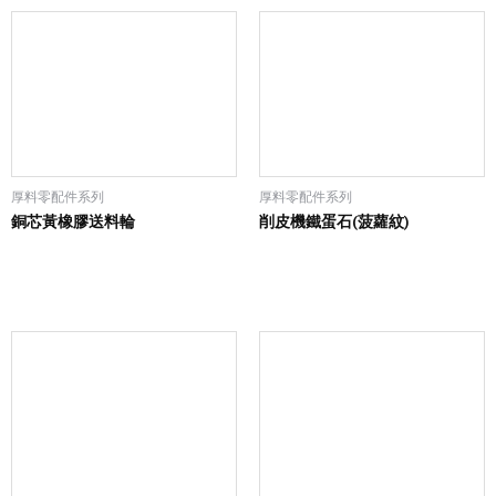
厚料零配件系列
厚料零配件系列
銅芯黃橡膠送料輪
削皮機鐵蛋石(菠蘿紋)