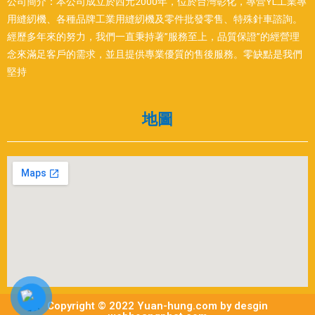
公司簡介：本公司成立於西元2000年，位於台灣彰化，專營YL工業專
用縫紉機、各種品牌工業用縫紉機及零件批發零售、特殊針車諮詢。
經歷多年來的努力，我們一直秉持著”服務至上，品質保證”的經營理
念來滿足客戶的需求，並且提供專業優質的售後服務。零缺點是我們
堅持
地圖
Copyright © 2022 Yuan-hung.com by desgin