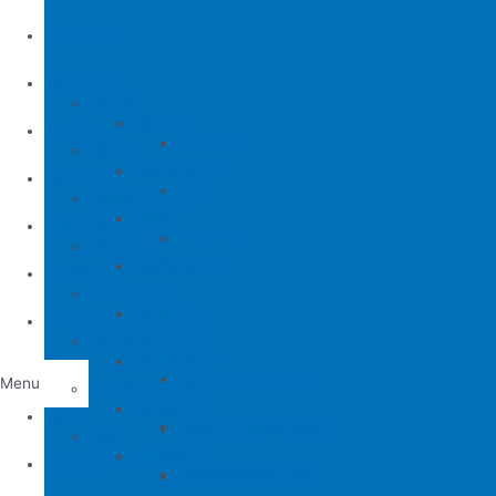
公司簡介
產品介紹
縫包機
縫包機
服務中心
YUAN LI
縫紉機
缝纫机零件
YUAN LI
新聞中心
KPS
清縫機(新款)
JUKI
配件
聯繫方式
YAO HAN
建築機台
MITSUBISHI
建築機台
电子花样机
施工工具
電腦車
Tiếng Việt
薄料零配件系列
缝纫机零件
JUKI
JUKI 9000/9000A
Menu
厚料零配件系列
BROTHER
削皮機
首頁
JUKI 372/373
BROTHER 8450/8420
削皮刀、鵝卵石系列
喇叭
PEGASUS
切帶機
公司簡介
JUKI 781
BROTHER 842/845
PEGASUS EX3200
磨刀石系列
片皮機刀帶