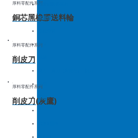
厚料零配件系列
底板&壓框
沙拉組
羅拉車零件系列
銅芯黑橡膠送料輪
家用機
大釜擋
吊線彈簧
梭皮
厚料零配件系列
削皮刀
螺絲
剪刀 – 剪刀（廚房用）- 切刀
針頭
厚料零配件系列
磁鐵
削皮刀(灰鷹)
刀
底板&壓框
家用機