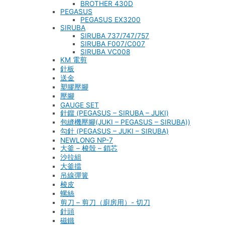
BROTHER 430D
PEGASUS
PEGASUS EX3200
SIRUBA
SIRUBA 737/747/757
SIRUBA F007/C007
SIRUBA VC008
KM 電剪
針板
送金
塑膠壓腳
壓腳
GAUGE SET
針鎦 (PEGASUS – SIRUBA – JUKI)
包縫機壓腳(JUKI – PEGASUS – SIRUBA))
勾針 (PEGASUS – JUKI – SIRUBA)
NEWLONG NP-7
大釜 – 梭殼 – 鎖芯
沙拉組
大釜擋
吊線彈簧
梭皮
螺絲
剪刀 – 剪刀（廚房用）- 切刀
針頭
磁鐵