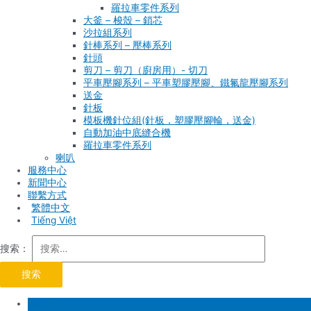
羅拉車零件系列
大釜 – 梭殼 – 鎖芯
沙拉組系列
針棒系列 – 壓棒系列
針頭
剪刀 – 剪刀（廚房用）- 切刀
平車壓腳系列 – 平車塑膠壓腳、鐵氟龍壓腳系列
送金
針板
模板機針位組(針板，塑膠壓腳輪，送金)
自動加油中底縫合機
羅拉車零件系列
喇叭
服務中心
新聞中心
聯繫方式
Tiếng Việt
搜索：
首頁