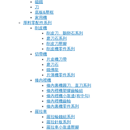
磁鐵
刀
底板&壓框
家用機
厚料零配件系列
削皮機
削皮刀、鵝卵石系列
磨刀石系列
削皮刀壓腳
削皮機零件系列
切帶機
片皮機刀帶
磨刀石
鐵佛龍
片薄機零件系列
修內裡機
修內裏機圓刀、直刀系列
修內裡機塑膠齒輪組
修內裡機小靠邊(有中勾)
修內裡機齒軸
修內裏機零件系列
羅拉車
羅拉輪錢組系列
羅拉針板系列
羅拉車小靠邊壓腳