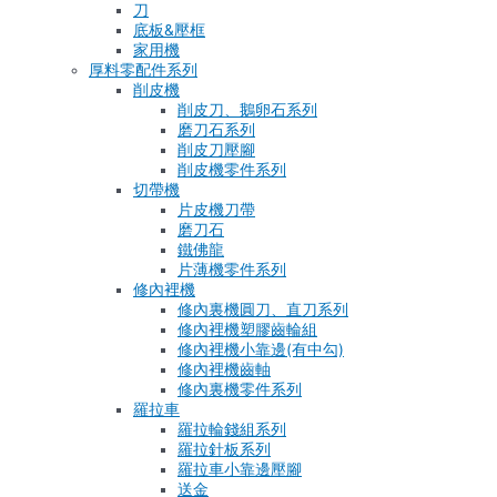
刀
底板&壓框
家用機
厚料零配件系列
削皮機
削皮刀、鵝卵石系列
磨刀石系列
削皮刀壓腳
削皮機零件系列
切帶機
片皮機刀帶
磨刀石
鐵佛龍
片薄機零件系列
修內裡機
修內裏機圓刀、直刀系列
修內裡機塑膠齒輪組
修內裡機小靠邊(有中勾)
修內裡機齒軸
修內裏機零件系列
羅拉車
羅拉輪錢組系列
羅拉針板系列
羅拉車小靠邊壓腳
送金