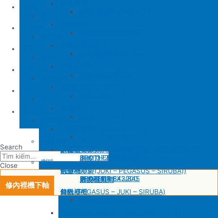
SIRUBA
修內裡機
產品介紹
JUKI 8700
BROTHER 430D
SIRUBA 737/747/757
削皮刀壓腳
磨刀石
修內裏機圓刀、直刀系列
縫包機
KM 電剪
羅拉車
縫包機
服務中心
SIRUBA F007/C007
削皮機零件系列
鐵佛龍
修內裡機塑膠齒輪組
羅拉輪錢組系列
YUAN LI
縫紉機
針板
大釜 – 梭殼 – 鎖芯
缝纫机零件
YUAN LI
新聞中心
SIRUBA VC008
片薄機零件系列
修內裡機小靠邊(有中勾)
羅拉針板系列
KPS
清縫機(新款)
送金
沙拉組系列
JUKI
配件
聯繫方式
修內裡機齒軸
羅拉車小靠邊壓腳
YAO HAN
建築機台
塑膠壓腳
針棒系列 – 壓棒系列
MITSUBISHI
建築機台
修內裏機零件系列
送金
电子花样机
壓腳
針頭
施工工具
電腦車
Tiếng Việt
羅拉車零件系列
薄料零配件系列
GAUGE SET
剪刀 – 剪刀（廚房用）- 切刀
缝纫机零件
JUKI
JUKI 9000/9000A
厚料零配件系列
Search
針鎦 (PEGASUS – SIRUBA – JUKI)
平車壓腳系列 – 平車塑膠壓腳、鐵氟龍壓腳系列
BROTHER
削皮機
JUKI 372/373
BROTHER 8450/8420
削皮刀、鵝卵石系列
喇叭
Close
包縫機壓腳(JUKI – PEGASUS – SIRUBA))
送金
PEGASUS
切帶機
JUKI 781
BROTHER 842/845
PEGASUS EX3200
磨刀石系列
片皮機刀帶
修內裡機下軸
勾針 (PEGASUS – JUKI – SIRUBA)
針板
SIRUBA
修內裡機
JUKI 8700
BROTHER 430D
SIRUBA 737/747/757
削皮刀壓腳
磨刀石
修內裏機圓刀、直刀系列
NEWLONG NP-7
模板機針位組(針板，塑膠壓腳輪，送金)
KM 電剪
羅拉車