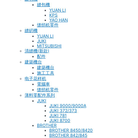
縫包機
YUAN LI
KPS
YAO HAN
缝纫机零件
縫紉機
YUAN LI
JUKI
MITSUBISHI
清縫機(新款)
配件
建築機台
建築機台
施工工具
电子花样机
電腦車
缝纫机零件
薄料零配件系列
JUKI
JUKI 9000/9000A
JUKI 372/373
JUKI 781
JUKI 8700
BROTHER
BROTHER 8450/8420
BROTHER 842/845