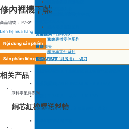
SIRUBA F007/C007
削皮機零件系列
鐵佛龍
修內裡機塑膠齒輪組
羅拉輪錢組系列
修內裡機下軸
大釜 – 梭殼 – 鎖芯
自動加油中底縫合機
針板
大釜 – 梭殼 – 鎖芯
SIRUBA VC008
片薄機零件系列
修內裡機小靠邊(有中勾)
羅拉針板系列
沙拉組
羅拉車零件系列
送金
沙拉組系列
商品編號： P7-3
修內裡機齒軸
羅拉車小靠邊壓腳
Liên hệ mua hàng
大釜擋
塑膠壓腳
針棒系列 – 壓棒系列
修內裏機零件系列
送金
Nội dung sản phẩm
吊線彈簧
壓腳
針頭
羅拉車零件系列
Sản phẩm liên quan
梭皮
GAUGE SET
剪刀 – 剪刀（廚房用）- 切刀
螺絲
針鎦 (PEGASUS – SIRUBA – JUKI)
平車壓腳系列 – 平車塑膠壓腳、鐵氟龍壓腳系列
相关产品
剪刀 – 剪刀（廚房用）- 切刀
包縫機壓腳(JUKI – PEGASUS – SIRUBA))
送金
厚料零配件系列
針頭
勾針 (PEGASUS – JUKI – SIRUBA)
針板
銅芯紅橡膠送料輪
磁鐵
NEWLONG NP-7
模板機針位組(針板，塑膠壓腳輪，送金)
刀
大釜 – 梭殼 – 鎖芯
自動加油中底縫合機