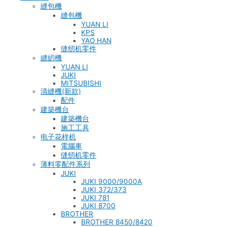
縫包機
縫包機
YUAN LI
KPS
YAO HAN
缝纫机零件
縫紉機
YUAN LI
JUKI
MITSUBISHI
清縫機(新款)
配件
建築機台
建築機台
施工工具
电子花样机
電腦車
缝纫机零件
薄料零配件系列
JUKI
JUKI 9000/9000A
JUKI 372/373
JUKI 781
JUKI 8700
BROTHER
BROTHER 8450/8420