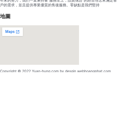
年來的努力，我們一直秉持著”服務至上，品質保證”的經營理念來滿足客
戶的需求，並且提供專業優質的售後服務。零缺點是我們堅持
地圖
Copyright © 2022 Yuan-hung.com by desgin webhoangphat.com
x
x
登录
用户名或电邮地址
*