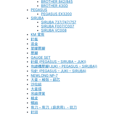
BROTHER 842/845
BROTHER 430D
PEGASUS
PEGASUS EX3200
SIRUBA
SIRUBA 737/747/757
SIRUBA F007/C007
SIRUBA VC008
KM 電剪
針板
送金
塑膠壓腳
壓腳
GAUGE SET
針鎦 (PEGASUS – SIRUBA – JUKI)
包縫機壓腳(JUKI – PEGASUS – SIRUBA))
勾針 (PEGASUS – JUKI – SIRUBA)
NEWLONG NP-7
大釜 – 梭殼 – 鎖芯
沙拉組
大釜擋
吊線彈簧
梭皮
螺絲
剪刀 – 剪刀（廚房用）- 切刀
針頭