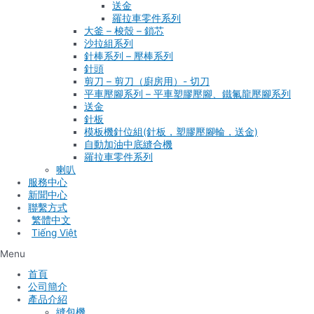
送金
羅拉車零件系列
大釜 – 梭殼 – 鎖芯
沙拉組系列
針棒系列 – 壓棒系列
針頭
剪刀 – 剪刀（廚房用）- 切刀
平車壓腳系列 – 平車塑膠壓腳、鐵氟龍壓腳系列
送金
針板
模板機針位組(針板，塑膠壓腳輪，送金)
自動加油中底縫合機
羅拉車零件系列
喇叭
服務中心
新聞中心
聯繫方式
Tiếng Việt
Menu
首頁
公司簡介
產品介紹
縫包機