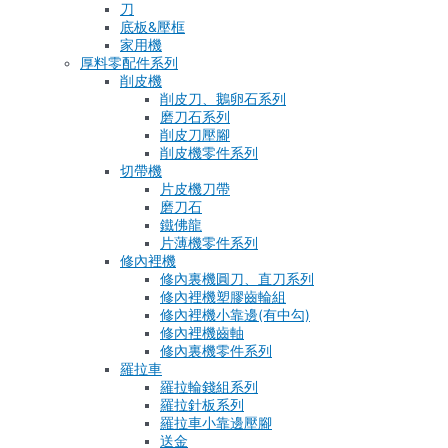
刀
底板&壓框
家用機
厚料零配件系列
削皮機
削皮刀、鵝卵石系列
磨刀石系列
削皮刀壓腳
削皮機零件系列
切帶機
片皮機刀帶
磨刀石
鐵佛龍
片薄機零件系列
修內裡機
修內裏機圓刀、直刀系列
修內裡機塑膠齒輪組
修內裡機小靠邊(有中勾)
修內裡機齒軸
修內裏機零件系列
羅拉車
羅拉輪錢組系列
羅拉針板系列
羅拉車小靠邊壓腳
送金