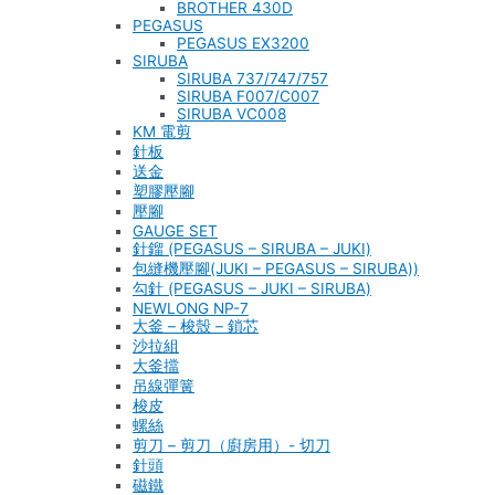
BROTHER 430D
PEGASUS
PEGASUS EX3200
SIRUBA
SIRUBA 737/747/757
SIRUBA F007/C007
SIRUBA VC008
KM 電剪
針板
送金
塑膠壓腳
壓腳
GAUGE SET
針鎦 (PEGASUS – SIRUBA – JUKI)
包縫機壓腳(JUKI – PEGASUS – SIRUBA))
勾針 (PEGASUS – JUKI – SIRUBA)
NEWLONG NP-7
大釜 – 梭殼 – 鎖芯
沙拉組
大釜擋
吊線彈簧
梭皮
螺絲
剪刀 – 剪刀（廚房用）- 切刀
針頭
磁鐵