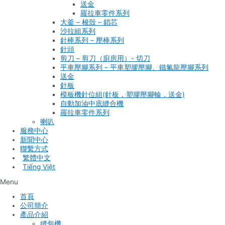
送金
羅拉車零件系列
大釜 – 梭殼 – 鎖芯
沙拉組系列
針棒系列 – 壓棒系列
針頭
剪刀 – 剪刀（廚房用）- 切刀
平車壓腳系列 – 平車塑膠壓腳、鐵氟龍壓腳系列
送金
針板
模板機針位組(針板，塑膠壓腳輪，送金)
自動加油中底縫合機
羅拉車零件系列
喇叭
服務中心
新聞中心
聯繫方式
Tiếng Việt
Menu
首頁
公司簡介
產品介紹
縫包機