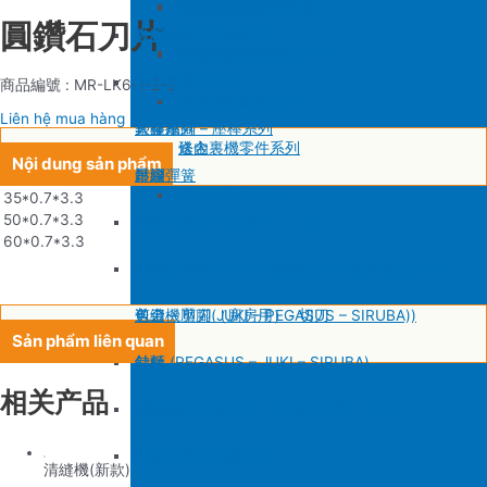
SIRUBA F007/C007
削皮機零件系列
鐵佛龍
修內裡機塑膠齒輪組
羅拉輪錢組系列
圓鑽石刀片
大釜 – 梭殼 – 鎖芯
自動加油中底縫合機
針板
大釜 – 梭殼 – 鎖芯
SIRUBA VC008
片薄機零件系列
修內裡機小靠邊(有中勾)
羅拉針板系列
沙拉組
羅拉車零件系列
送金
沙拉組系列
商品編號 : MR-LK6-1-2-3
修內裡機齒軸
羅拉車小靠邊壓腳
Liên hệ mua hàng
大釜擋
塑膠壓腳
針棒系列 – 壓棒系列
修內裏機零件系列
送金
Nội dung sản phẩm
吊線彈簧
壓腳
針頭
羅拉車零件系列
35*0.7*3.3
50*0.7*3.3
梭皮
GAUGE SET
剪刀 – 剪刀（廚房用）- 切刀
60*0.7*3.3
螺絲
針鎦 (PEGASUS – SIRUBA – JUKI)
平車壓腳系列 – 平車塑膠壓腳、鐵氟龍壓腳系列
剪刀 – 剪刀（廚房用）- 切刀
包縫機壓腳(JUKI – PEGASUS – SIRUBA))
送金
Sản phẩm liên quan
針頭
勾針 (PEGASUS – JUKI – SIRUBA)
針板
相关产品
磁鐵
NEWLONG NP-7
模板機針位組(針板，塑膠壓腳輪，送金)
刀
大釜 – 梭殼 – 鎖芯
自動加油中底縫合機
清縫機(新款)