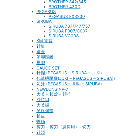
BROTHER 842/845
BROTHER 430D
PEGASUS
PEGASUS EX3200
SIRUBA
SIRUBA 737/747/757
SIRUBA F007/C007
SIRUBA VC008
KM 電剪
針板
送金
塑膠壓腳
壓腳
GAUGE SET
針鎦 (PEGASUS – SIRUBA – JUKI)
包縫機壓腳(JUKI – PEGASUS – SIRUBA))
勾針 (PEGASUS – JUKI – SIRUBA)
NEWLONG NP-7
大釜 – 梭殼 – 鎖芯
沙拉組
大釜擋
吊線彈簧
梭皮
螺絲
剪刀 – 剪刀（廚房用）- 切刀
針頭