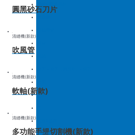
底板&壓框
沙拉組
羅拉車零件系列
圓黑砂石刀片
家用機
大釜擋
吊線彈簧
清縫機(新款)
梭皮
吹風管
螺絲
剪刀 – 剪刀（廚房用）- 切刀
清縫機(新款)
針頭
軟軸(新款)
磁鐵
刀
清縫機(新款)
底板&壓框
多功能手提切割機(新款)
家用機