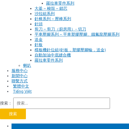
羅拉車零件系列
大釜 – 梭殼 – 鎖芯
沙拉組系列
針棒系列 – 壓棒系列
針頭
剪刀 – 剪刀（廚房用）- 切刀
平車壓腳系列 – 平車塑膠壓腳、鐵氟龍壓腳系列
送金
針板
模板機針位組(針板，塑膠壓腳輪，送金)
自動加油中底縫合機
羅拉車零件系列
喇叭
服務中心
新聞中心
聯繫方式
Tiếng Việt
搜索：
首頁