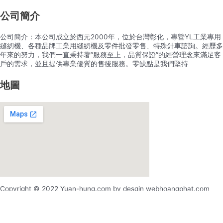
公司簡介
公司簡介：本公司成立於西元2000年，位於台灣彰化，專營YL工業專用
縫紉機、各種品牌工業用縫紉機及零件批發零售、特殊針車諮詢。經歷多
年來的努力，我們一直秉持著”服務至上，品質保證”的經營理念來滿足客
戶的需求，並且提供專業優質的售後服務。零缺點是我們堅持
地圖
Copyright © 2022 Yuan-hung.com by desgin webhoangphat.com
x
x