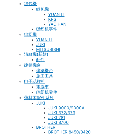
縫包機
縫包機
YUAN LI
KPS
YAO HAN
缝纫机零件
縫紉機
YUAN LI
JUKI
MITSUBISHI
清縫機(新款)
配件
建築機台
建築機台
施工工具
电子花样机
電腦車
缝纫机零件
薄料零配件系列
JUKI
JUKI 9000/9000A
JUKI 372/373
JUKI 781
JUKI 8700
BROTHER
BROTHER 8450/8420