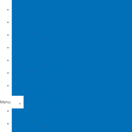
公司簡介
產品介紹
縫包機
縫包機
服務中心
YUAN LI
縫紉機
缝纫机零件
YUAN LI
新聞中心
KPS
清縫機(新款)
JUKI
配件
聯繫方式
YAO HAN
建築機台
MITSUBISHI
建築機台
电子花样机
施工工具
電腦車
Tiếng Việt
薄料零配件系列
缝纫机零件
JUKI
JUKI 9000/9000A
Menu
厚料零配件系列
BROTHER
削皮機
首頁
JUKI 372/373
BROTHER 8450/8420
削皮刀、鵝卵石系列
喇叭
PEGASUS
切帶機
公司簡介
JUKI 781
BROTHER 842/845
PEGASUS EX3200
磨刀石系列
片皮機刀帶