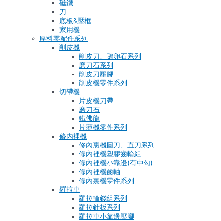
磁鐵
刀
底板&壓框
家用機
厚料零配件系列
削皮機
削皮刀、鵝卵石系列
磨刀石系列
削皮刀壓腳
削皮機零件系列
切帶機
片皮機刀帶
磨刀石
鐵佛龍
片薄機零件系列
修內裡機
修內裏機圓刀、直刀系列
修內裡機塑膠齒輪組
修內裡機小靠邊(有中勾)
修內裡機齒軸
修內裏機零件系列
羅拉車
羅拉輪錢組系列
羅拉針板系列
羅拉車小靠邊壓腳