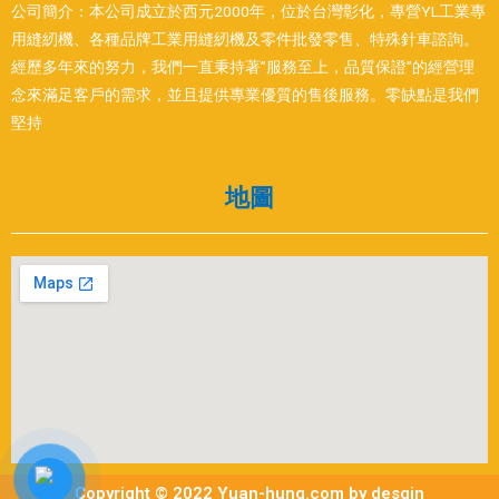
公司簡介：本公司成立於西元2000年，位於台灣彰化，專營YL工業專
用縫紉機、各種品牌工業用縫紉機及零件批發零售、特殊針車諮詢。
經歷多年來的努力，我們一直秉持著”服務至上，品質保證”的經營理
念來滿足客戶的需求，並且提供專業優質的售後服務。零缺點是我們
堅持
地圖
Copyright © 2022 Yuan-hung.com by desgin