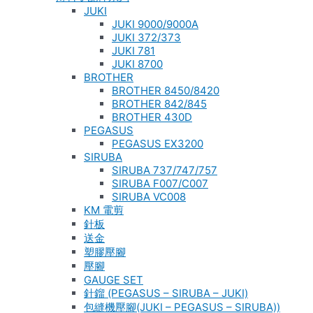
JUKI
JUKI 9000/9000A
JUKI 372/373
JUKI 781
JUKI 8700
BROTHER
BROTHER 8450/8420
BROTHER 842/845
BROTHER 430D
PEGASUS
PEGASUS EX3200
SIRUBA
SIRUBA 737/747/757
SIRUBA F007/C007
SIRUBA VC008
KM 電剪
針板
送金
塑膠壓腳
壓腳
GAUGE SET
針鎦 (PEGASUS – SIRUBA – JUKI)
包縫機壓腳(JUKI – PEGASUS – SIRUBA))