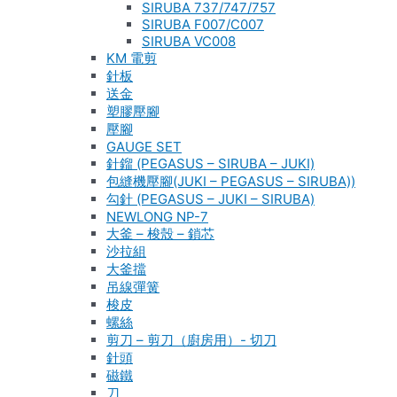
SIRUBA 737/747/757
SIRUBA F007/C007
SIRUBA VC008
KM 電剪
針板
送金
塑膠壓腳
壓腳
GAUGE SET
針鎦 (PEGASUS – SIRUBA – JUKI)
包縫機壓腳(JUKI – PEGASUS – SIRUBA))
勾針 (PEGASUS – JUKI – SIRUBA)
NEWLONG NP-7
大釜 – 梭殼 – 鎖芯
沙拉組
大釜擋
吊線彈簧
梭皮
螺絲
剪刀 – 剪刀（廚房用）- 切刀
針頭
磁鐵
刀