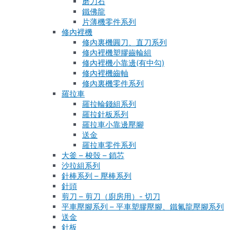
磨刀石
鐵佛龍
片薄機零件系列
修內裡機
修內裏機圓刀、直刀系列
修內裡機塑膠齒輪組
修內裡機小靠邊(有中勾)
修內裡機齒軸
修內裏機零件系列
羅拉車
羅拉輪錢組系列
羅拉針板系列
羅拉車小靠邊壓腳
送金
羅拉車零件系列
大釜 – 梭殼 – 鎖芯
沙拉組系列
針棒系列 – 壓棒系列
針頭
剪刀 – 剪刀（廚房用）- 切刀
平車壓腳系列 – 平車塑膠壓腳、鐵氟龍壓腳系列
送金
針板