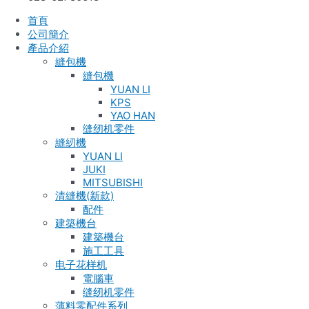
首頁
公司簡介
產品介紹
縫包機
縫包機
YUAN LI
KPS
YAO HAN
缝纫机零件
縫紉機
YUAN LI
JUKI
MITSUBISHI
清縫機(新款)
配件
建築機台
建築機台
施工工具
电子花样机
電腦車
缝纫机零件
薄料零配件系列