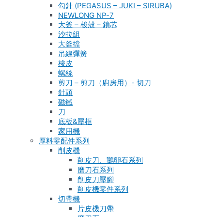
勾針 (PEGASUS – JUKI – SIRUBA)
NEWLONG NP-7
大釜 – 梭殼 – 鎖芯
沙拉組
大釜擋
吊線彈簧
梭皮
螺絲
剪刀 – 剪刀（廚房用）- 切刀
針頭
磁鐵
刀
底板&壓框
家用機
厚料零配件系列
削皮機
削皮刀、鵝卵石系列
磨刀石系列
削皮刀壓腳
削皮機零件系列
切帶機
片皮機刀帶