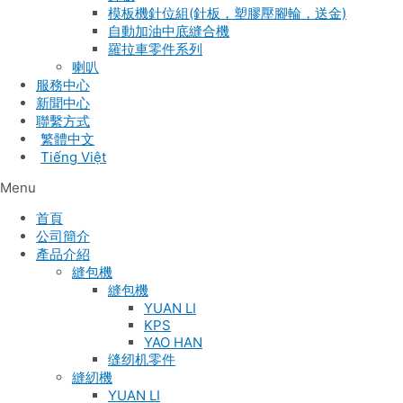
模板機針位組(針板，塑膠壓腳輪，送金)
自動加油中底縫合機
羅拉車零件系列
喇叭
服務中心
新聞中心
聯繫方式
Tiếng Việt
Menu
首頁
公司簡介
產品介紹
縫包機
縫包機
YUAN LI
KPS
YAO HAN
缝纫机零件
縫紉機
YUAN LI