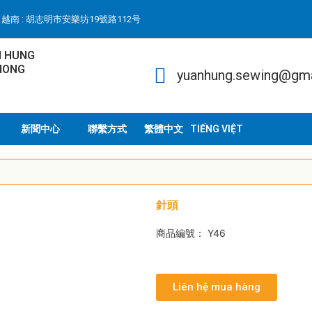
越南 : 胡志明市安樂坊19號路112号
N HUNG
HONG
yuanhung.sewing@gm
新聞中心
聯繫方式
TIẾNG VIỆT
針頭
商品編號： Y46
Liên hệ mua hàng