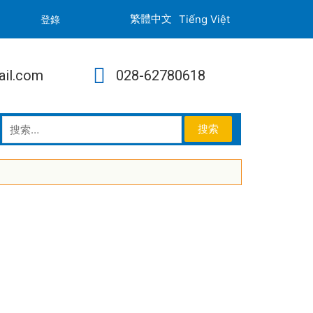
Tiếng Việt
登錄
ail.com
028-62780618