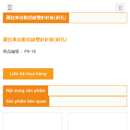
TIẾNG VIỆT
公司簡介
產品介紹
服務中心
新聞中心
聯繫方式
羅拉車自動切線雙針針板(斜孔)
羅拉車自動切線雙針針板(斜孔)
商品編號： P9-16
Liên hệ mua hàng
Nội dung sản phẩm
Sản phẩm liên quan