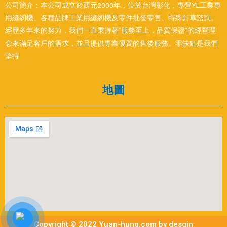
公司簡介：本公司成立於西元2000年，位於台灣彰化，專營YL工業專
用縫紉機、各種品牌工業用縫紉機及零件批發零售、特殊針車諮詢。
經歷多年來的努力，我們一直秉持著”服務至上，品質保證”的經營理
念來滿足客戶的需求，並且提供專業優質的售後服務。零缺點是我們
堅持
地圖
Copyright © 2022 Yuan-hung.com by desgin