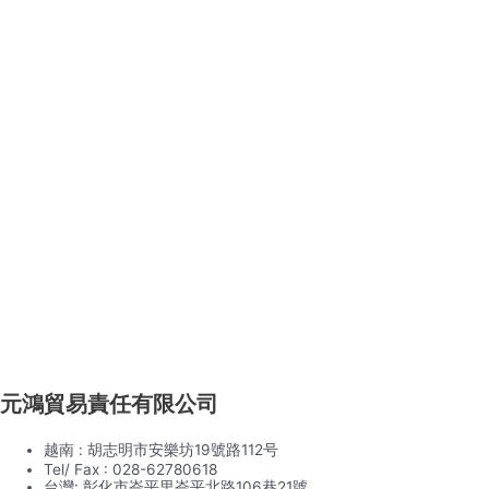
元鴻貿易責任有限公司
越南 : 胡志明市安樂坊19號路112号
Tel/ Fax : 028-62780618
台灣: 彰化市崙平里崙平北路106巷21號