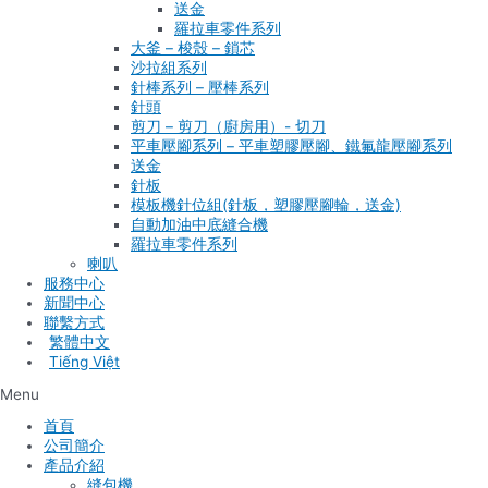
送金
羅拉車零件系列
大釜 – 梭殼 – 鎖芯
沙拉組系列
針棒系列 – 壓棒系列
針頭
剪刀 – 剪刀（廚房用）- 切刀
平車壓腳系列 – 平車塑膠壓腳、鐵氟龍壓腳系列
送金
針板
模板機針位組(針板，塑膠壓腳輪，送金)
自動加油中底縫合機
羅拉車零件系列
喇叭
服務中心
新聞中心
聯繫方式
Tiếng Việt
Menu
首頁
公司簡介
產品介紹
縫包機