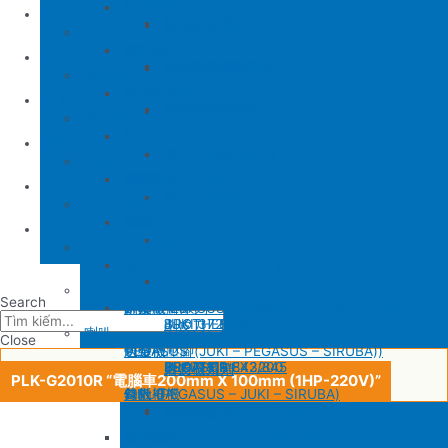
SIRUBA
修內裡機
產品介紹
JUKI 8700
BROTHER 430D
SIRUBA 737/747/757
削皮刀壓腳
磨刀石
修內裏機圓刀、直刀系列
縫包機
KM 電剪
羅拉車
縫包機
服務中心
SIRUBA F007/C007
削皮機零件系列
鐵佛龍
修內裡機塑膠齒輪組
羅拉輪錢組系列
YUAN LI
縫紉機
針板
大釜 – 梭殼 – 鎖芯
缝纫机零件
YUAN LI
新聞中心
SIRUBA VC008
片薄機零件系列
修內裡機小靠邊(有中勾)
羅拉針板系列
KPS
清縫機(新款)
送金
沙拉組系列
JUKI
配件
聯繫方式
修內裡機齒軸
羅拉車小靠邊壓腳
YAO HAN
建築機台
塑膠壓腳
針棒系列 – 壓棒系列
MITSUBISHI
建築機台
修內裏機零件系列
送金
电子花样机
壓腳
針頭
施工工具
電腦車
Tiếng Việt
羅拉車零件系列
薄料零配件系列
GAUGE SET
剪刀 – 剪刀（廚房用）- 切刀
缝纫机零件
JUKI
JUKI 9000/9000A
厚料零配件系列
Search
針鎦 (PEGASUS – SIRUBA – JUKI)
平車壓腳系列 – 平車塑膠壓腳、鐵氟龍壓腳系列
BROTHER
削皮機
JUKI 372/373
BROTHER 8450/8420
削皮刀、鵝卵石系列
喇叭
Close
包縫機壓腳(JUKI – PEGASUS – SIRUBA))
送金
PEGASUS
切帶機
JUKI 781
BROTHER 842/845
PEGASUS EX3200
磨刀石系列
片皮機刀帶
PLK-G2010R “電腦車200mm X 100mm (1HP-220V)”
勾針 (PEGASUS – JUKI – SIRUBA)
針板
SIRUBA
修內裡機
JUKI 8700
BROTHER 430D
SIRUBA 737/747/757
削皮刀壓腳
磨刀石
修內裏機圓刀、直刀系列
NEWLONG NP-7
模板機針位組(針板，塑膠壓腳輪，送金)
KM 電剪
羅拉車