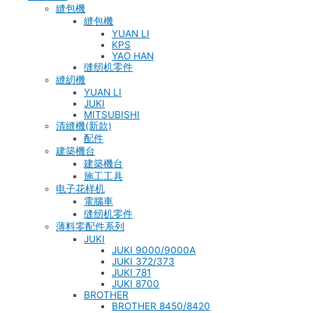
縫包機
縫包機
YUAN LI
KPS
YAO HAN
缝纫机零件
縫紉機
YUAN LI
JUKI
MITSUBISHI
清縫機(新款)
配件
建築機台
建築機台
施工工具
电子花样机
電腦車
缝纫机零件
薄料零配件系列
JUKI
JUKI 9000/9000A
JUKI 372/373
JUKI 781
JUKI 8700
BROTHER
BROTHER 8450/8420