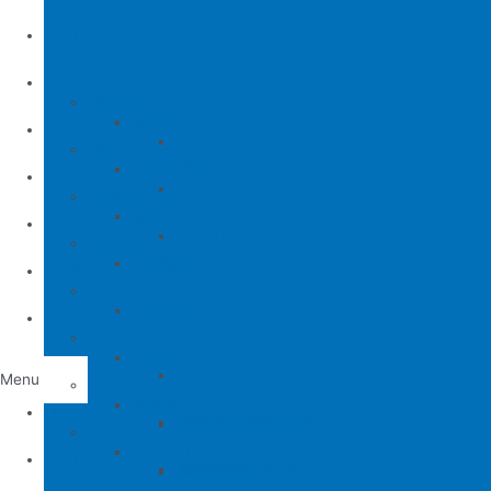
公司簡介
產品介紹
縫包機
縫包機
服務中心
YUAN LI
縫紉機
缝纫机零件
YUAN LI
新聞中心
KPS
清縫機(新款)
JUKI
配件
聯繫方式
YAO HAN
建築機台
MITSUBISHI
建築機台
电子花样机
施工工具
電腦車
Tiếng Việt
薄料零配件系列
缝纫机零件
JUKI
JUKI 9000/9000A
Menu
厚料零配件系列
BROTHER
削皮機
首頁
JUKI 372/373
BROTHER 8450/8420
削皮刀、鵝卵石系列
喇叭
PEGASUS
切帶機
公司簡介
JUKI 781
BROTHER 842/845
PEGASUS EX3200
磨刀石系列
片皮機刀帶