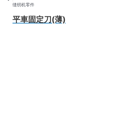
缝纫机零件
平車固定刀(薄)