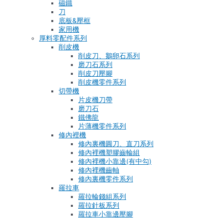
磁鐵
刀
底板&壓框
家用機
厚料零配件系列
削皮機
削皮刀、鵝卵石系列
磨刀石系列
削皮刀壓腳
削皮機零件系列
切帶機
片皮機刀帶
磨刀石
鐵佛龍
片薄機零件系列
修內裡機
修內裏機圓刀、直刀系列
修內裡機塑膠齒輪組
修內裡機小靠邊(有中勾)
修內裡機齒軸
修內裏機零件系列
羅拉車
羅拉輪錢組系列
羅拉針板系列
羅拉車小靠邊壓腳