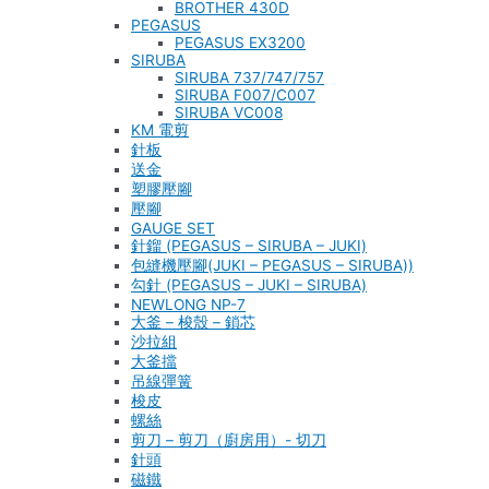
BROTHER 430D
PEGASUS
PEGASUS EX3200
SIRUBA
SIRUBA 737/747/757
SIRUBA F007/C007
SIRUBA VC008
KM 電剪
針板
送金
塑膠壓腳
壓腳
GAUGE SET
針鎦 (PEGASUS – SIRUBA – JUKI)
包縫機壓腳(JUKI – PEGASUS – SIRUBA))
勾針 (PEGASUS – JUKI – SIRUBA)
NEWLONG NP-7
大釜 – 梭殼 – 鎖芯
沙拉組
大釜擋
吊線彈簧
梭皮
螺絲
剪刀 – 剪刀（廚房用）- 切刀
針頭
磁鐵