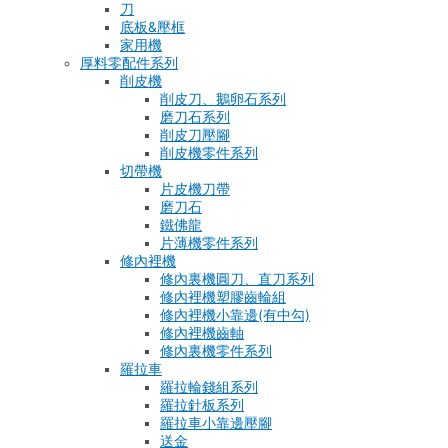
刀
底板&壓框
家用機
厚料零配件系列
削皮機
削皮刀、鵝卵石系列
磨刀石系列
削皮刀壓腳
削皮機零件系列
切帶機
片皮機刀帶
磨刀石
鐵佛龍
片薄機零件系列
修內裡機
修內裏機圓刀、直刀系列
修內裡機塑膠齒輪組
修內裡機小靠邊(有中勾)
修內裡機齒軸
修內裏機零件系列
羅拉車
羅拉輪錢組系列
羅拉針板系列
羅拉車小靠邊壓腳
送金