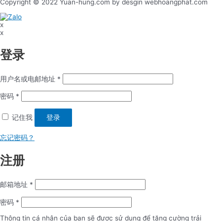
Copyright © 2022 Yuan-hung.com by desgin webhoangphat.com
x
x
登录
用户名或电邮地址
*
密码
*
记住我
登录
忘记密码？
注册
邮箱地址
*
密码
*
Thông tin cá nhân của bạn sẽ được sử dụng để tăng cường trải