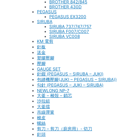
BROTHER 842/845
BROTHER 430D
PEGASUS
PEGASUS EX3200
SIRUBA
SIRUBA 737/747/757
SIRUBA F007/C007
SIRUBA VC008
KM 電剪
針板
送金
塑膠壓腳
壓腳
GAUGE SET
針鎦 (PEGASUS – SIRUBA – JUKI)
包縫機壓腳(JUKI – PEGASUS – SIRUBA))
勾針 (PEGASUS – JUKI – SIRUBA)
NEWLONG NP-7
大釜 – 梭殼 – 鎖芯
沙拉組
大釜擋
吊線彈簧
梭皮
螺絲
剪刀 – 剪刀（廚房用）- 切刀
針頭