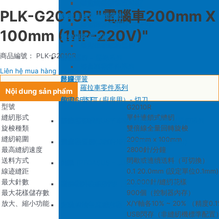
SIRUBA F007/C007
削皮機零件系列
鐵佛龍
修內裡機塑膠齒輪組
羅拉輪錢組系列
PLK-G2010R "電腦車200mm X
大釜 – 梭殼 – 鎖芯
自動加油中底縫合機
針板
大釜 – 梭殼 – 鎖芯
SIRUBA VC008
片薄機零件系列
修內裡機小靠邊(有中勾)
羅拉針板系列
100mm (1HP-220V)"
沙拉組
羅拉車零件系列
送金
沙拉組系列
修內裡機齒軸
羅拉車小靠邊壓腳
商品編號： PLK-G2010R
大釜擋
塑膠壓腳
針棒系列 – 壓棒系列
修內裏機零件系列
送金
Liên hệ mua hàng
吊線彈簧
壓腳
針頭
羅拉車零件系列
Nội dung sản phẩm
梭皮
GAUGE SET
剪刀 – 剪刀（廚房用）- 切刀
型號
G2010R
縫紉形式
單針連鎖式縫紉
螺絲
針鎦 (PEGASUS – SIRUBA – JUKI)
平車壓腳系列 – 平車塑膠壓腳、鐵氟龍壓腳系列
旋梭種類
雙倍線全量回轉旋梭
縫紉範圍
200mm x 100mm
剪刀 – 剪刀（廚房用）- 切刀
包縫機壓腳(JUKI – PEGASUS – SIRUBA))
送金
最高縫紉速度
2800針/分鐘
送料方式
間歇或連續送料（可切換）
針頭
勾針 (PEGASUS – JUKI – SIRUBA)
針板
線迹縫距
0.1 20.0mm (設定單位0.1mm)
最大針數
20.000針/縫紉花樣
磁鐵
NEWLONG NP-7
模板機針位組(針板，塑膠壓腳輪，送金)
最大花樣儲存數
900個（控制器內存）
放大、縮小功能
X/Y軸各10% ~ 20% （精度0.
刀
大釜 – 梭殼 – 鎖芯
自動加油中底縫合機
USB閃存（非縫紉機標準配置