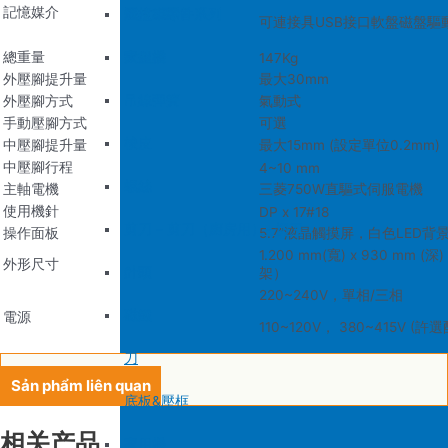
記憶媒介
底板&壓框
沙拉組
羅拉車零件系列
可連接具USB接口軟盤磁盤驅
家用機
總重量
大釜擋
147Kg
外壓腳提升量
最大30mm
吊線彈簧
外壓腳方式
氣動式
手動壓腳方式
可選
梭皮
中壓腳提升量
最大15mm (設定單位0.2mm)
中壓腳行程
4~10 mm
螺絲
主軸電機
三菱750W直驅式伺服電機
使用機針
DP x 17#18
剪刀 – 剪刀（廚房用）- 切刀
操作面板
5.7”液晶觸摸屏，白色LED背
1.200 mm(寬) x 930 mm (
外形尺寸
針頭
架）
220~240V，單相/三相
磁鐵
電源
110~120V， 380~415V (許
刀
Sản phẩm liên quan
底板&壓框
相关产品
家用機