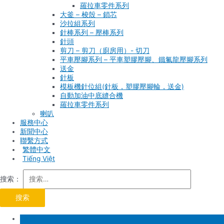
羅拉車零件系列
大釜 – 梭殼 – 鎖芯
沙拉組系列
針棒系列 – 壓棒系列
針頭
剪刀 – 剪刀（廚房用）- 切刀
平車壓腳系列 – 平車塑膠壓腳、鐵氟龍壓腳系列
送金
針板
模板機針位組(針板，塑膠壓腳輪，送金)
自動加油中底縫合機
羅拉車零件系列
喇叭
服務中心
新聞中心
聯繫方式
Tiếng Việt
搜索：
首頁