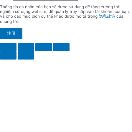
Thông tin cá nhân của bạn sẽ được sử dụng để tăng cường trải
nghiệm sử dụng website, để quản lý truy cập vào tài khoản của bạn,
và cho các mục đích cụ thể khác được mô tả trong
隐私政策
của
chúng tôi.
注册