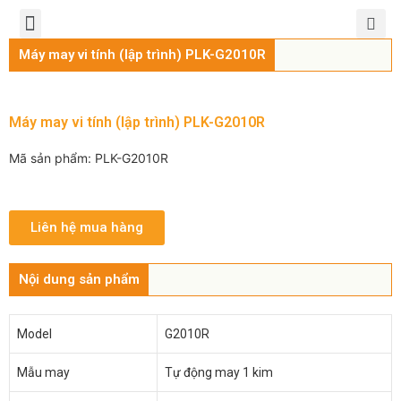
TRANG CHỦ
GIỚI THIỆU
SẢN PHẨM
CHÍNH SÁCH
TIN TỨC
LIÊN HỆ
Máy may vi tính (lập trình) PLK-G2010R
Máy may vi tính (lập trình) PLK-G2010R
Mã sản phẩm: PLK-G2010R
Liên hệ mua hàng
Nội dung sản phẩm
Model
G2010R
Mẫu may
Tự động may 1 kim