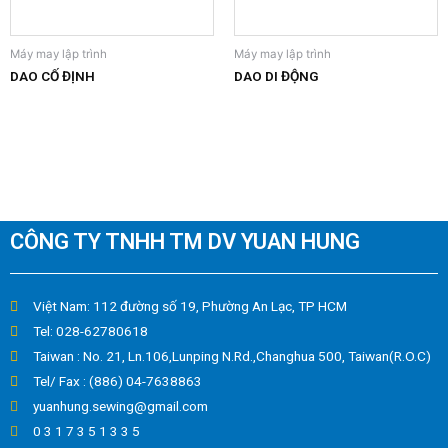
Máy may lập trình
Máy may lập trình
DAO CỐ ĐỊNH
DAO DI ĐỘNG
CÔNG TY TNHH TM DV YUAN HUNG
Việt Nam: 112 đường số 19, Phường An Lạc, TP HCM
Tel: 028-62780618
Taiwan : No. 21, Ln.106,Lunping N.Rd.,Changhua 500, Taiwan(R.O.C)
Tel/ Fax : (886) 04-7638863
yuanhung.sewing@gmail.com
0 3 1 7 3 5 1 3 3 5