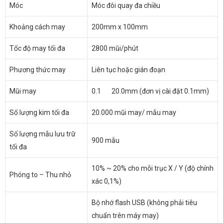
Móc
Móc đôi quay đa chiều
Khoảng cách may
200mm x 100mm
Tốc độ may tối đa
2800 mũi/phút
Phương thức may
Liên tục hoặc gián đoạn
Mũi may
0.1 20.0mm (đơn vị cài đặt 0.1mm)
Số lượng kim tối đa
20.000 mũi may/ mẫu may
Số lượng mẫu lưu trữ
900 mẫu
tối đa
10% ~ 20% cho mỗi trục X / Y (độ chính
Phóng to – Thu nhỏ
xác 0,1%)
Bộ nhớ flash USB (không phải tiêu
chuẩn trên máy may)