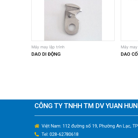
Máy may lập trình
Máy may 
DAO DI ĐỘNG
DAO CỐ
CÔNG TY TNHH TM DV YUAN HU
Việt Nam: 112 đường số 19, Phường An Lạc, T
Tel: 028-62780618