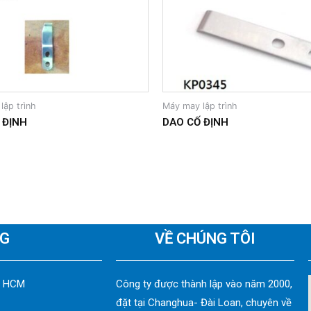
lập trình
Máy may lập trình
 ĐỊNH
DAO CỐ ĐỊNH
NG
VỀ CHÚNG TÔI
P HCM
Công ty được thành lập vào năm 2000,
đặt tại Changhua- Đài Loan, chuyên về