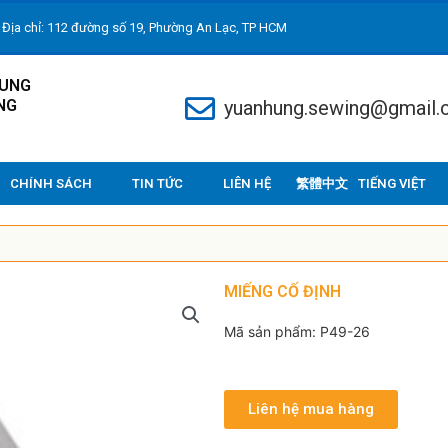
Địa chỉ: 112 đường số 19, Phường An Lạc, TP HCM
HUNG
NG
yuanhung.sewing@gmail
CHÍNH SÁCH
TIN TỨC
LIÊN HỆ
TIẾNG VIỆT
MIẾNG CỐ ĐỊNH
Mã sản phẩm: P49-26
Liên hệ mua hàng