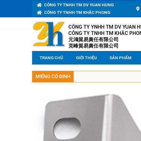
CÔNG TY TNHH TM DV YUAN HUNG
CÔNG TY TNHH TM KHẮC PHONG
CÔNG TY YNHH TM DV YUAN 
CÔNG TY TNHH TM KHẮC PHO
元鴻貿易責任有限公司
克峰貿易責任有限公司
TRANG CHỦ
GIỚI THIỆU
SẢN PHẨM
MIẾNG CỐ ĐỊNH