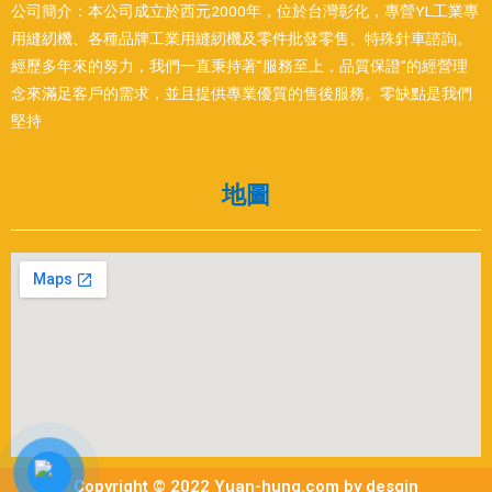
公司簡介：本公司成立於西元2000年，位於台灣彰化，專營YL工業專
用縫紉機、各種品牌工業用縫紉機及零件批發零售、特殊針車諮詢。
經歷多年來的努力，我們一直秉持著”服務至上，品質保證”的經營理
念來滿足客戶的需求，並且提供專業優質的售後服務。零缺點是我們
堅持
地圖
Copyright © 2022 Yuan-hung.com by desgin