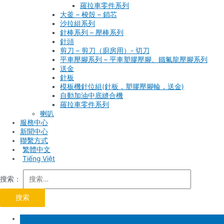
羅拉車零件系列
大釜 – 梭殼 – 鎖芯
沙拉組系列
針棒系列 – 壓棒系列
針頭
剪刀 – 剪刀（廚房用）- 切刀
平車壓腳系列 – 平車塑膠壓腳、鐵氟龍壓腳系列
送金
針板
模板機針位組(針板，塑膠壓腳輪，送金)
自動加油中底縫合機
羅拉車零件系列
喇叭
服務中心
新聞中心
聯繫方式
Tiếng Việt
搜索：
首頁