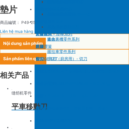
SIRUBA F007/C007
削皮機零件系列
鐵佛龍
修內裡機塑膠齒輪組
羅拉輪錢組系列
墊片
大釜 – 梭殼 – 鎖芯
自動加油中底縫合機
針板
大釜 – 梭殼 – 鎖芯
SIRUBA VC008
片薄機零件系列
修內裡機小靠邊(有中勾)
羅拉針板系列
沙拉組
羅拉車零件系列
送金
沙拉組系列
商品編號： P49-25
修內裡機齒軸
羅拉車小靠邊壓腳
Liên hệ mua hàng
大釜擋
塑膠壓腳
針棒系列 – 壓棒系列
修內裏機零件系列
送金
Nội dung sản phẩm
吊線彈簧
壓腳
針頭
羅拉車零件系列
Sản phẩm liên quan
梭皮
GAUGE SET
剪刀 – 剪刀（廚房用）- 切刀
螺絲
針鎦 (PEGASUS – SIRUBA – JUKI)
平車壓腳系列 – 平車塑膠壓腳、鐵氟龍壓腳系列
相关产品
剪刀 – 剪刀（廚房用）- 切刀
包縫機壓腳(JUKI – PEGASUS – SIRUBA))
送金
缝纫机零件
針頭
勾針 (PEGASUS – JUKI – SIRUBA)
針板
平車移動刀
磁鐵
NEWLONG NP-7
模板機針位組(針板，塑膠壓腳輪，送金)
刀
大釜 – 梭殼 – 鎖芯
自動加油中底縫合機