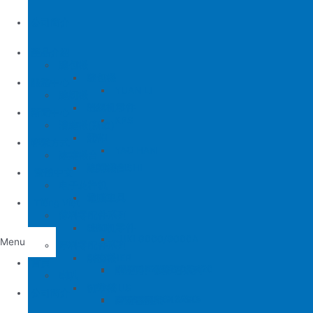
公司簡介
產品介紹
縫包機
縫包機
服務中心
YUAN LI
縫紉機
缝纫机零件
YUAN LI
新聞中心
KPS
清縫機(新款)
JUKI
配件
聯繫方式
YAO HAN
建築機台
MITSUBISHI
建築機台
电子花样机
施工工具
電腦車
Tiếng Việt
薄料零配件系列
缝纫机零件
JUKI
JUKI 9000/9000A
Menu
厚料零配件系列
BROTHER
削皮機
首頁
JUKI 372/373
BROTHER 8450/8420
削皮刀、鵝卵石系列
喇叭
PEGASUS
切帶機
公司簡介
JUKI 781
BROTHER 842/845
PEGASUS EX3200
磨刀石系列
片皮機刀帶