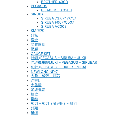
BROTHER 430D
PEGASUS
PEGASUS EX3200
SIRUBA
SIRUBA 737/747/757
SIRUBA F007/C007
SIRUBA VC008
KM 電剪
針板
送金
塑膠壓腳
壓腳
GAUGE SET
針鎦 (PEGASUS – SIRUBA – JUKI)
包縫機壓腳(JUKI – PEGASUS – SIRUBA))
勾針 (PEGASUS – JUKI – SIRUBA)
NEWLONG NP-7
大釜 – 梭殼 – 鎖芯
沙拉組
大釜擋
吊線彈簧
梭皮
螺絲
剪刀 – 剪刀（廚房用）- 切刀
針頭
磁鐵