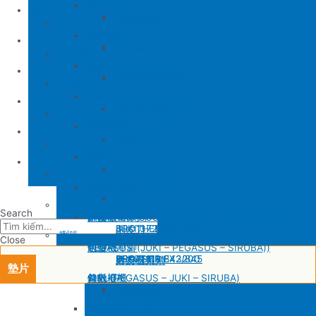
SIRUBA
修內裡機
產品介紹
JUKI 8700
BROTHER 430D
SIRUBA 737/747/757
削皮刀壓腳
磨刀石
修內裏機圓刀、直刀系列
縫包機
KM 電剪
羅拉車
縫包機
服務中心
SIRUBA F007/C007
削皮機零件系列
鐵佛龍
修內裡機塑膠齒輪組
羅拉輪錢組系列
YUAN LI
縫紉機
針板
大釜 – 梭殼 – 鎖芯
缝纫机零件
YUAN LI
新聞中心
SIRUBA VC008
片薄機零件系列
修內裡機小靠邊(有中勾)
羅拉針板系列
KPS
清縫機(新款)
送金
沙拉組系列
JUKI
配件
聯繫方式
修內裡機齒軸
羅拉車小靠邊壓腳
YAO HAN
建築機台
塑膠壓腳
針棒系列 – 壓棒系列
MITSUBISHI
建築機台
修內裏機零件系列
送金
电子花样机
壓腳
針頭
施工工具
電腦車
Tiếng Việt
羅拉車零件系列
薄料零配件系列
GAUGE SET
剪刀 – 剪刀（廚房用）- 切刀
缝纫机零件
JUKI
JUKI 9000/9000A
厚料零配件系列
Search
針鎦 (PEGASUS – SIRUBA – JUKI)
平車壓腳系列 – 平車塑膠壓腳、鐵氟龍壓腳系列
BROTHER
削皮機
JUKI 372/373
BROTHER 8450/8420
削皮刀、鵝卵石系列
喇叭
Close
包縫機壓腳(JUKI – PEGASUS – SIRUBA))
送金
PEGASUS
切帶機
JUKI 781
BROTHER 842/845
PEGASUS EX3200
磨刀石系列
片皮機刀帶
墊片
勾針 (PEGASUS – JUKI – SIRUBA)
針板
SIRUBA
修內裡機
JUKI 8700
BROTHER 430D
SIRUBA 737/747/757
削皮刀壓腳
磨刀石
修內裏機圓刀、直刀系列
NEWLONG NP-7
模板機針位組(針板，塑膠壓腳輪，送金)
KM 電剪
羅拉車