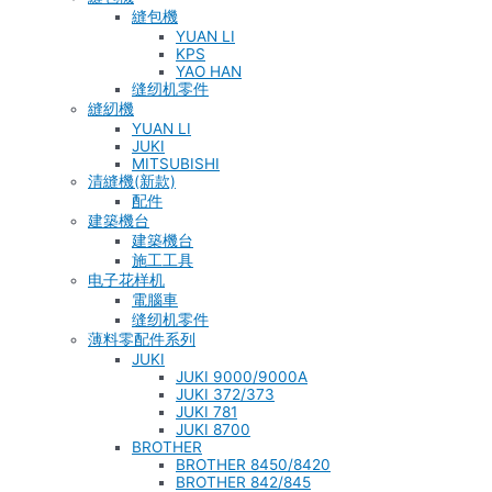
縫包機
YUAN LI
KPS
YAO HAN
缝纫机零件
縫紉機
YUAN LI
JUKI
MITSUBISHI
清縫機(新款)
配件
建築機台
建築機台
施工工具
电子花样机
電腦車
缝纫机零件
薄料零配件系列
JUKI
JUKI 9000/9000A
JUKI 372/373
JUKI 781
JUKI 8700
BROTHER
BROTHER 8450/8420
BROTHER 842/845