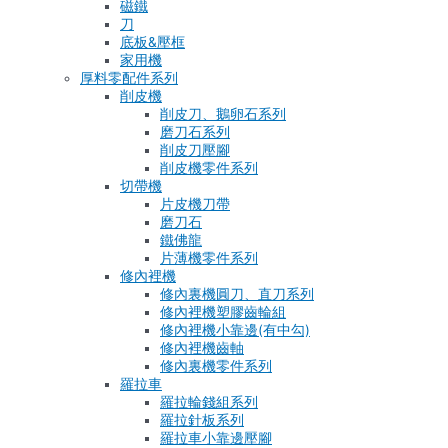
磁鐵
刀
底板&壓框
家用機
厚料零配件系列
削皮機
削皮刀、鵝卵石系列
磨刀石系列
削皮刀壓腳
削皮機零件系列
切帶機
片皮機刀帶
磨刀石
鐵佛龍
片薄機零件系列
修內裡機
修內裏機圓刀、直刀系列
修內裡機塑膠齒輪組
修內裡機小靠邊(有中勾)
修內裡機齒軸
修內裏機零件系列
羅拉車
羅拉輪錢組系列
羅拉針板系列
羅拉車小靠邊壓腳