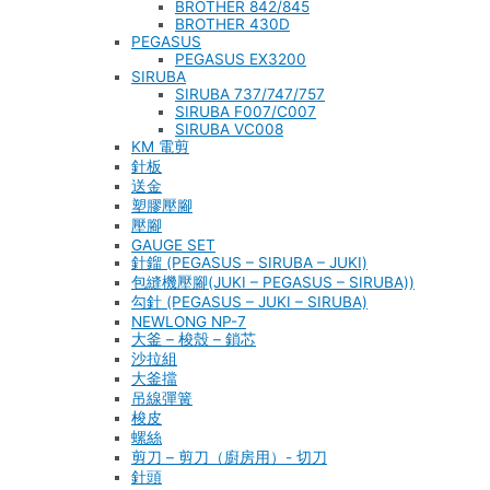
BROTHER 842/845
BROTHER 430D
PEGASUS
PEGASUS EX3200
SIRUBA
SIRUBA 737/747/757
SIRUBA F007/C007
SIRUBA VC008
KM 電剪
針板
送金
塑膠壓腳
壓腳
GAUGE SET
針鎦 (PEGASUS – SIRUBA – JUKI)
包縫機壓腳(JUKI – PEGASUS – SIRUBA))
勾針 (PEGASUS – JUKI – SIRUBA)
NEWLONG NP-7
大釜 – 梭殼 – 鎖芯
沙拉組
大釜擋
吊線彈簧
梭皮
螺絲
剪刀 – 剪刀（廚房用）- 切刀
針頭