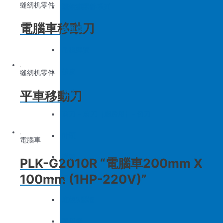
缝纫机零件
底板&壓框
沙拉組
羅拉車零件系列
電腦車移動刀
家用機
大釜擋
吊線彈簧
梭皮
缝纫机零件
平車移動刀
螺絲
剪刀 – 剪刀（廚房用）- 切刀
針頭
電腦車
磁鐵
PLK-G2010R “電腦車200mm X
100mm (1HP-220V)”
刀
底板&壓框
家用機