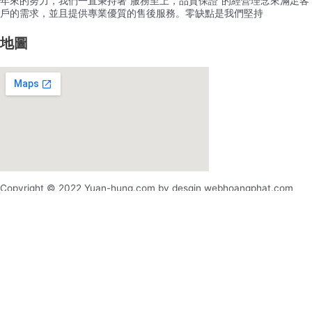
年來的努力，我們一直秉持著”服務至上，品質保證”的經營理念來滿足客
戶的需求，並且提供專業優質的售後服務。零缺點是我們堅持
地圖
Copyright © 2022 Yuan-hung.com by desgin webhoangphat.com
x
x
登录
用户名或电邮地址
*