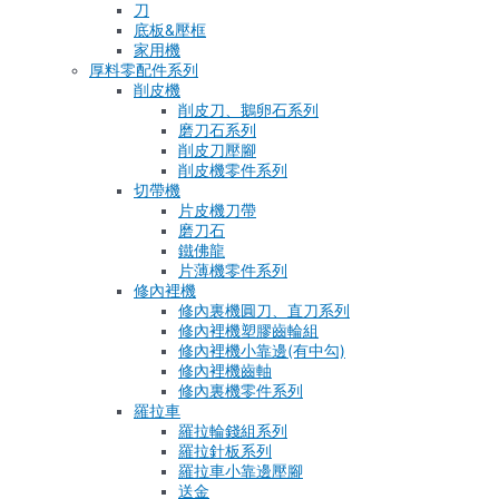
刀
底板&壓框
家用機
厚料零配件系列
削皮機
削皮刀、鵝卵石系列
磨刀石系列
削皮刀壓腳
削皮機零件系列
切帶機
片皮機刀帶
磨刀石
鐵佛龍
片薄機零件系列
修內裡機
修內裏機圓刀、直刀系列
修內裡機塑膠齒輪組
修內裡機小靠邊(有中勾)
修內裡機齒軸
修內裏機零件系列
羅拉車
羅拉輪錢組系列
羅拉針板系列
羅拉車小靠邊壓腳
送金