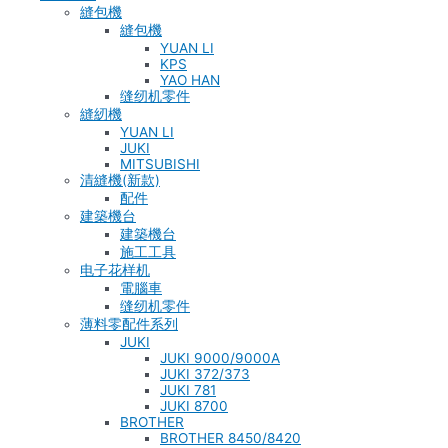
縫包機
縫包機
YUAN LI
KPS
YAO HAN
缝纫机零件
縫紉機
YUAN LI
JUKI
MITSUBISHI
清縫機(新款)
配件
建築機台
建築機台
施工工具
电子花样机
電腦車
缝纫机零件
薄料零配件系列
JUKI
JUKI 9000/9000A
JUKI 372/373
JUKI 781
JUKI 8700
BROTHER
BROTHER 8450/8420