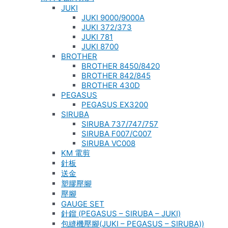
JUKI
JUKI 9000/9000A
JUKI 372/373
JUKI 781
JUKI 8700
BROTHER
BROTHER 8450/8420
BROTHER 842/845
BROTHER 430D
PEGASUS
PEGASUS EX3200
SIRUBA
SIRUBA 737/747/757
SIRUBA F007/C007
SIRUBA VC008
KM 電剪
針板
送金
塑膠壓腳
壓腳
GAUGE SET
針鎦 (PEGASUS – SIRUBA – JUKI)
包縫機壓腳(JUKI – PEGASUS – SIRUBA))