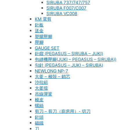
SIRUBA 737/747/757
SIRUBA F007/C007
SIRUBA VC008
KM 電剪
針板
送金
塑膠壓腳
壓腳
GAUGE SET
針鎦 (PEGASUS – SIRUBA – JUKI)
包縫機壓腳(JUKI – PEGASUS – SIRUBA))
勾針 (PEGASUS – JUKI – SIRUBA)
NEWLONG NP-7
大釜 – 梭殼 – 鎖芯
沙拉組
大釜擋
吊線彈簧
梭皮
螺絲
剪刀 – 剪刀（廚房用）- 切刀
針頭
磁鐵
刀