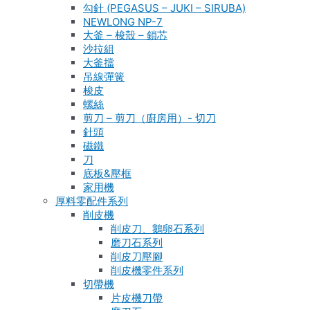
勾針 (PEGASUS – JUKI – SIRUBA)
NEWLONG NP-7
大釜 – 梭殼 – 鎖芯
沙拉組
大釜擋
吊線彈簧
梭皮
螺絲
剪刀 – 剪刀（廚房用）- 切刀
針頭
磁鐵
刀
底板&壓框
家用機
厚料零配件系列
削皮機
削皮刀、鵝卵石系列
磨刀石系列
削皮刀壓腳
削皮機零件系列
切帶機
片皮機刀帶