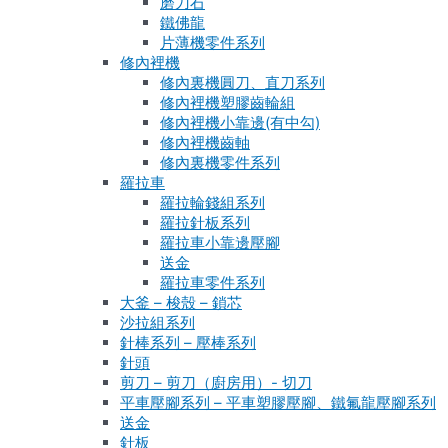
磨刀石
鐵佛龍
片薄機零件系列
修內裡機
修內裏機圓刀、直刀系列
修內裡機塑膠齒輪組
修內裡機小靠邊(有中勾)
修內裡機齒軸
修內裏機零件系列
羅拉車
羅拉輪錢組系列
羅拉針板系列
羅拉車小靠邊壓腳
送金
羅拉車零件系列
大釜 – 梭殼 – 鎖芯
沙拉組系列
針棒系列 – 壓棒系列
針頭
剪刀 – 剪刀（廚房用）- 切刀
平車壓腳系列 – 平車塑膠壓腳、鐵氟龍壓腳系列
送金
針板