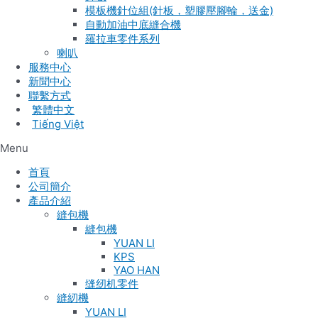
模板機針位組(針板，塑膠壓腳輪，送金)
自動加油中底縫合機
羅拉車零件系列
喇叭
服務中心
新聞中心
聯繫方式
Tiếng Việt
Menu
首頁
公司簡介
產品介紹
縫包機
縫包機
YUAN LI
KPS
YAO HAN
缝纫机零件
縫紉機
YUAN LI