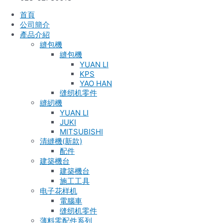
首頁
公司簡介
產品介紹
縫包機
縫包機
YUAN LI
KPS
YAO HAN
缝纫机零件
縫紉機
YUAN LI
JUKI
MITSUBISHI
清縫機(新款)
配件
建築機台
建築機台
施工工具
电子花样机
電腦車
缝纫机零件
薄料零配件系列