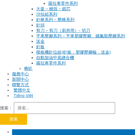
羅拉車零件系列
大釜 – 梭殼 – 鎖芯
沙拉組系列
針棒系列 – 壓棒系列
針頭
剪刀 – 剪刀（廚房用）- 切刀
平車壓腳系列 – 平車塑膠壓腳、鐵氟龍壓腳系列
送金
針板
模板機針位組(針板，塑膠壓腳輪，送金)
自動加油中底縫合機
羅拉車零件系列
喇叭
服務中心
新聞中心
聯繫方式
Tiếng Việt
搜索：
首頁