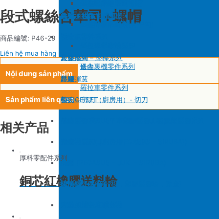
SIRUBA F007/C007
削皮機零件系列
鐵佛龍
修內裡機塑膠齒輪組
羅拉輪錢組系列
段式螺絲含華司+螺帽
大釜 – 梭殼 – 鎖芯
自動加油中底縫合機
針板
大釜 – 梭殼 – 鎖芯
SIRUBA VC008
片薄機零件系列
修內裡機小靠邊(有中勾)
羅拉針板系列
沙拉組
羅拉車零件系列
送金
沙拉組系列
商品編號: P46-29
修內裡機齒軸
羅拉車小靠邊壓腳
Liên hệ mua hàng
大釜擋
塑膠壓腳
針棒系列 – 壓棒系列
修內裏機零件系列
送金
Nội dung sản phẩm
吊線彈簧
壓腳
針頭
羅拉車零件系列
Sản phẩm liên quan
梭皮
GAUGE SET
剪刀 – 剪刀（廚房用）- 切刀
螺絲
針鎦 (PEGASUS – SIRUBA – JUKI)
平車壓腳系列 – 平車塑膠壓腳、鐵氟龍壓腳系列
相关产品
剪刀 – 剪刀（廚房用）- 切刀
包縫機壓腳(JUKI – PEGASUS – SIRUBA))
送金
厚料零配件系列
針頭
勾針 (PEGASUS – JUKI – SIRUBA)
針板
銅芯紅橡膠送料輪
磁鐵
NEWLONG NP-7
模板機針位組(針板，塑膠壓腳輪，送金)
刀
大釜 – 梭殼 – 鎖芯
自動加油中底縫合機