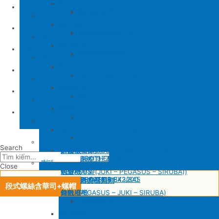
SIRUBA
修內裡機
產品介紹
JUKI 8700
BROTHER 430D
SIRUBA 737/747/757
削皮刀壓腳
磨刀石
修內裏機圓刀、直刀系列
縫包機
KM 電剪
羅拉車
縫包機
服務中心
SIRUBA F007/C007
削皮機零件系列
鐵佛龍
修內裡機塑膠齒輪組
羅拉輪錢組系列
YUAN LI
縫紉機
針板
大釜 – 梭殼 – 鎖芯
缝纫机零件
YUAN LI
新聞中心
SIRUBA VC008
片薄機零件系列
修內裡機小靠邊(有中勾)
羅拉針板系列
KPS
清縫機(新款)
送金
沙拉組系列
JUKI
配件
聯繫方式
修內裡機齒軸
羅拉車小靠邊壓腳
YAO HAN
建築機台
塑膠壓腳
針棒系列 – 壓棒系列
MITSUBISHI
建築機台
修內裏機零件系列
送金
电子花样机
壓腳
針頭
施工工具
電腦車
Tiếng Việt
羅拉車零件系列
薄料零配件系列
GAUGE SET
剪刀 – 剪刀（廚房用）- 切刀
缝纫机零件
JUKI
JUKI 9000/9000A
厚料零配件系列
Search
針鎦 (PEGASUS – SIRUBA – JUKI)
平車壓腳系列 – 平車塑膠壓腳、鐵氟龍壓腳系列
BROTHER
削皮機
JUKI 372/373
BROTHER 8450/8420
削皮刀、鵝卵石系列
喇叭
Close
包縫機壓腳(JUKI – PEGASUS – SIRUBA))
送金
PEGASUS
切帶機
JUKI 781
BROTHER 842/845
PEGASUS EX3200
磨刀石系列
片皮機刀帶
段式螺絲含華司+螺帽
勾針 (PEGASUS – JUKI – SIRUBA)
針板
SIRUBA
修內裡機
JUKI 8700
BROTHER 430D
SIRUBA 737/747/757
削皮刀壓腳
磨刀石
修內裏機圓刀、直刀系列
NEWLONG NP-7
模板機針位組(針板，塑膠壓腳輪，送金)
KM 電剪
羅拉車