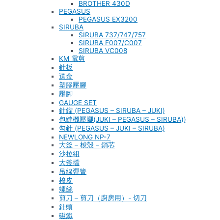
BROTHER 430D
PEGASUS
PEGASUS EX3200
SIRUBA
SIRUBA 737/747/757
SIRUBA F007/C007
SIRUBA VC008
KM 電剪
針板
送金
塑膠壓腳
壓腳
GAUGE SET
針鎦 (PEGASUS – SIRUBA – JUKI)
包縫機壓腳(JUKI – PEGASUS – SIRUBA))
勾針 (PEGASUS – JUKI – SIRUBA)
NEWLONG NP-7
大釜 – 梭殼 – 鎖芯
沙拉組
大釜擋
吊線彈簧
梭皮
螺絲
剪刀 – 剪刀（廚房用）- 切刀
針頭
磁鐵