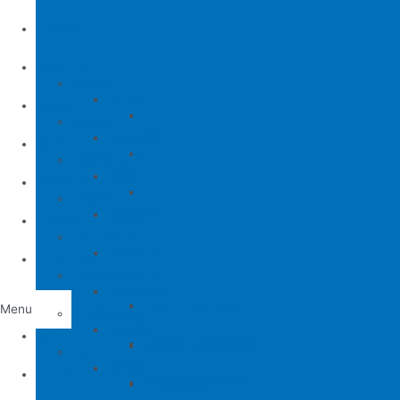
公司簡介
產品介紹
縫包機
縫包機
服務中心
YUAN LI
縫紉機
缝纫机零件
YUAN LI
新聞中心
KPS
清縫機(新款)
JUKI
配件
聯繫方式
YAO HAN
建築機台
MITSUBISHI
建築機台
电子花样机
施工工具
電腦車
Tiếng Việt
薄料零配件系列
缝纫机零件
JUKI
JUKI 9000/9000A
Menu
厚料零配件系列
BROTHER
削皮機
首頁
JUKI 372/373
BROTHER 8450/8420
削皮刀、鵝卵石系列
喇叭
PEGASUS
切帶機
公司簡介
JUKI 781
BROTHER 842/845
PEGASUS EX3200
磨刀石系列
片皮機刀帶