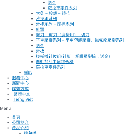
送金
羅拉車零件系列
大釜 – 梭殼 – 鎖芯
沙拉組系列
針棒系列 – 壓棒系列
針頭
剪刀 – 剪刀（廚房用）- 切刀
平車壓腳系列 – 平車塑膠壓腳、鐵氟龍壓腳系列
送金
針板
模板機針位組(針板，塑膠壓腳輪，送金)
自動加油中底縫合機
羅拉車零件系列
喇叭
服務中心
新聞中心
聯繫方式
Tiếng Việt
Menu
首頁
公司簡介
產品介紹
縫包機