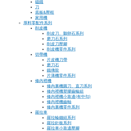
磁鐵
刀
底板&壓框
家用機
厚料零配件系列
削皮機
削皮刀、鵝卵石系列
磨刀石系列
削皮刀壓腳
削皮機零件系列
切帶機
片皮機刀帶
磨刀石
鐵佛龍
片薄機零件系列
修內裡機
修內裏機圓刀、直刀系列
修內裡機塑膠齒輪組
修內裡機小靠邊(有中勾)
修內裡機齒軸
修內裏機零件系列
羅拉車
羅拉輪錢組系列
羅拉針板系列
羅拉車小靠邊壓腳