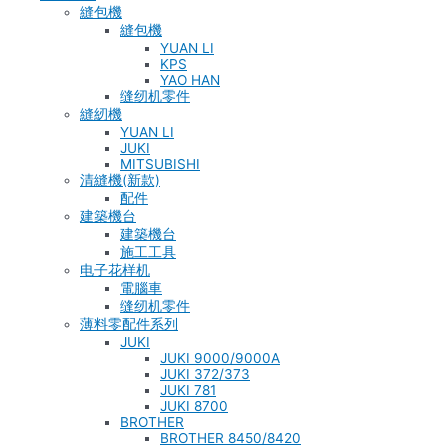
縫包機
縫包機
YUAN LI
KPS
YAO HAN
缝纫机零件
縫紉機
YUAN LI
JUKI
MITSUBISHI
清縫機(新款)
配件
建築機台
建築機台
施工工具
电子花样机
電腦車
缝纫机零件
薄料零配件系列
JUKI
JUKI 9000/9000A
JUKI 372/373
JUKI 781
JUKI 8700
BROTHER
BROTHER 8450/8420