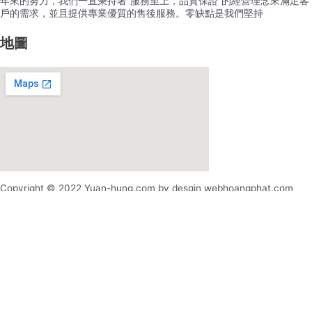
年來的努力，我們一直秉持著”服務至上，品質保證”的經營理念來滿足客
戶的需求，並且提供專業優質的售後服務。零缺點是我們堅持
地圖
Copyright © 2022 Yuan-hung.com by desgin webhoangphat.com
x
x
登录
用户名或电邮地址
*