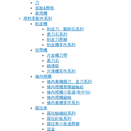
刀
底板&壓框
家用機
厚料零配件系列
削皮機
削皮刀、鵝卵石系列
磨刀石系列
削皮刀壓腳
削皮機零件系列
切帶機
片皮機刀帶
磨刀石
鐵佛龍
片薄機零件系列
修內裡機
修內裏機圓刀、直刀系列
修內裡機塑膠齒輪組
修內裡機小靠邊(有中勾)
修內裡機齒軸
修內裏機零件系列
羅拉車
羅拉輪錢組系列
羅拉針板系列
羅拉車小靠邊壓腳
送金