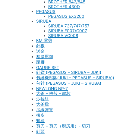
BROTHER 842/845
BROTHER 430D
PEGASUS
PEGASUS EX3200
SIRUBA
SIRUBA 737/747/757
SIRUBA F007/C007
SIRUBA VC008
KM 電剪
針板
送金
塑膠壓腳
壓腳
GAUGE SET
針鎦 (PEGASUS – SIRUBA – JUKI)
包縫機壓腳(JUKI – PEGASUS – SIRUBA))
勾針 (PEGASUS – JUKI – SIRUBA)
NEWLONG NP-7
大釜 – 梭殼 – 鎖芯
沙拉組
大釜擋
吊線彈簧
梭皮
螺絲
剪刀 – 剪刀（廚房用）- 切刀
針頭