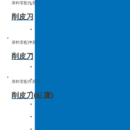
厚料零配件系列
底板&壓框
沙拉組
羅拉車零件系列
削皮刀
家用機
大釜擋
吊線彈簧
梭皮
厚料零配件系列
削皮刀
螺絲
剪刀 – 剪刀（廚房用）- 切刀
針頭
厚料零配件系列
磁鐵
削皮刀(紅鷹)
刀
底板&壓框
家用機