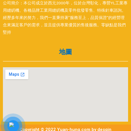
公司簡介：本公司成立於西元2000年，位於台灣彰化，專營YL工業專
用縫紉機、各種品牌工業用縫紉機及零件批發零售、特殊針車諮詢。
經歷多年來的努力，我們一直秉持著”服務至上，品質保證”的經營理
念來滿足客戶的需求，並且提供專業優質的售後服務。零缺點是我們
堅持
地圖
Copyright © 2022 Yuan-hung.com by desgin