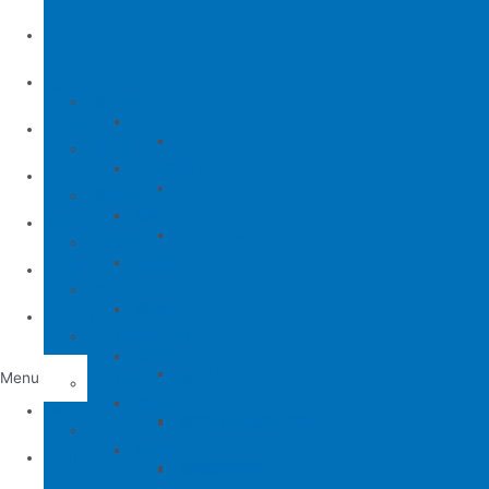
公司簡介
產品介紹
縫包機
縫包機
服務中心
YUAN LI
縫紉機
缝纫机零件
YUAN LI
新聞中心
KPS
清縫機(新款)
JUKI
配件
聯繫方式
YAO HAN
建築機台
MITSUBISHI
建築機台
电子花样机
施工工具
電腦車
Tiếng Việt
薄料零配件系列
缝纫机零件
JUKI
JUKI 9000/9000A
Menu
厚料零配件系列
BROTHER
削皮機
首頁
JUKI 372/373
BROTHER 8450/8420
削皮刀、鵝卵石系列
喇叭
PEGASUS
切帶機
公司簡介
JUKI 781
BROTHER 842/845
PEGASUS EX3200
磨刀石系列
片皮機刀帶