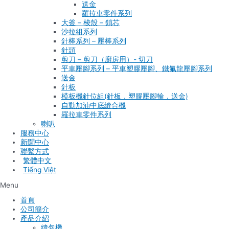
送金
羅拉車零件系列
大釜 – 梭殼 – 鎖芯
沙拉組系列
針棒系列 – 壓棒系列
針頭
剪刀 – 剪刀（廚房用）- 切刀
平車壓腳系列 – 平車塑膠壓腳、鐵氟龍壓腳系列
送金
針板
模板機針位組(針板，塑膠壓腳輪，送金)
自動加油中底縫合機
羅拉車零件系列
喇叭
服務中心
新聞中心
聯繫方式
Tiếng Việt
Menu
首頁
公司簡介
產品介紹
縫包機