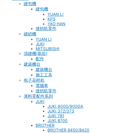
縫包機
縫包機
YUAN LI
KPS
YAO HAN
缝纫机零件
縫紉機
YUAN LI
JUKI
MITSUBISHI
清縫機(新款)
配件
建築機台
建築機台
施工工具
电子花样机
電腦車
缝纫机零件
薄料零配件系列
JUKI
JUKI 9000/9000A
JUKI 372/373
JUKI 781
JUKI 8700
BROTHER
BROTHER 8450/8420