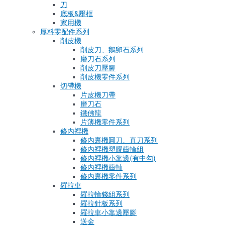
刀
底板&壓框
家用機
厚料零配件系列
削皮機
削皮刀、鵝卵石系列
磨刀石系列
削皮刀壓腳
削皮機零件系列
切帶機
片皮機刀帶
磨刀石
鐵佛龍
片薄機零件系列
修內裡機
修內裏機圓刀、直刀系列
修內裡機塑膠齒輪組
修內裡機小靠邊(有中勾)
修內裡機齒軸
修內裏機零件系列
羅拉車
羅拉輪錢組系列
羅拉針板系列
羅拉車小靠邊壓腳
送金