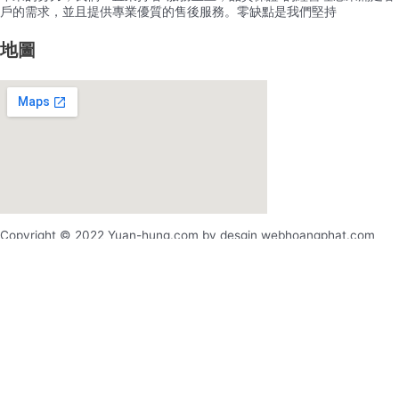
戶的需求，並且提供專業優質的售後服務。零缺點是我們堅持
地圖
Copyright © 2022 Yuan-hung.com by desgin webhoangphat.com
x
x
登录
用户名或电邮地址
*