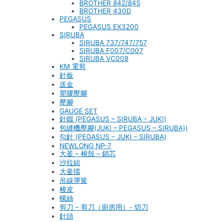
BROTHER 842/845
BROTHER 430D
PEGASUS
PEGASUS EX3200
SIRUBA
SIRUBA 737/747/757
SIRUBA F007/C007
SIRUBA VC008
KM 電剪
針板
送金
塑膠壓腳
壓腳
GAUGE SET
針鎦 (PEGASUS – SIRUBA – JUKI)
包縫機壓腳(JUKI – PEGASUS – SIRUBA))
勾針 (PEGASUS – JUKI – SIRUBA)
NEWLONG NP-7
大釜 – 梭殼 – 鎖芯
沙拉組
大釜擋
吊線彈簧
梭皮
螺絲
剪刀 – 剪刀（廚房用）- 切刀
針頭