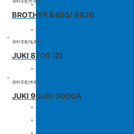
薄料零配件系列
底板&壓框
沙拉組
羅拉車零件系列
BROTHER 8450/ 8420
家用機
大釜擋
吊線彈簧
薄料零配件系列
梭皮
JUKI 8700 (2)
螺絲
剪刀 – 剪刀（廚房用）- 切刀
針頭
薄料零配件系列
JUKI 9000/ 9000A
磁鐵
刀
底板&壓框
家用機