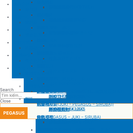
SIRUBA
修內裡機
產品介紹
JUKI 8700
BROTHER 430D
SIRUBA 737/747/757
削皮刀壓腳
磨刀石
修內裏機圓刀、直刀系列
縫包機
KM 電剪
羅拉車
縫包機
服務中心
SIRUBA F007/C007
削皮機零件系列
鐵佛龍
修內裡機塑膠齒輪組
羅拉輪錢組系列
YUAN LI
縫紉機
針板
大釜 – 梭殼 – 鎖芯
缝纫机零件
YUAN LI
新聞中心
SIRUBA VC008
片薄機零件系列
修內裡機小靠邊(有中勾)
羅拉針板系列
KPS
清縫機(新款)
送金
沙拉組系列
JUKI
配件
聯繫方式
修內裡機齒軸
羅拉車小靠邊壓腳
YAO HAN
建築機台
塑膠壓腳
針棒系列 – 壓棒系列
MITSUBISHI
建築機台
修內裏機零件系列
送金
电子花样机
壓腳
針頭
施工工具
電腦車
Tiếng Việt
羅拉車零件系列
薄料零配件系列
GAUGE SET
剪刀 – 剪刀（廚房用）- 切刀
缝纫机零件
JUKI
JUKI 9000/9000A
厚料零配件系列
Search
針鎦 (PEGASUS – SIRUBA – JUKI)
平車壓腳系列 – 平車塑膠壓腳、鐵氟龍壓腳系列
BROTHER
削皮機
JUKI 372/373
BROTHER 8450/8420
削皮刀、鵝卵石系列
喇叭
Close
包縫機壓腳(JUKI – PEGASUS – SIRUBA))
送金
PEGASUS
切帶機
JUKI 781
BROTHER 842/845
PEGASUS EX3200
磨刀石系列
片皮機刀帶
PEGASUS
勾針 (PEGASUS – JUKI – SIRUBA)
針板
SIRUBA
修內裡機
JUKI 8700
BROTHER 430D
SIRUBA 737/747/757
削皮刀壓腳
磨刀石
修內裏機圓刀、直刀系列
NEWLONG NP-7
模板機針位組(針板，塑膠壓腳輪，送金)
KM 電剪
羅拉車