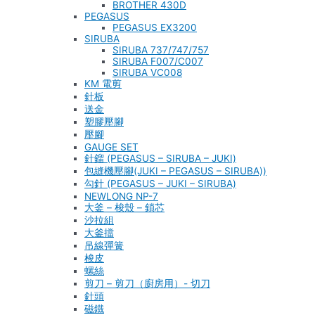
BROTHER 430D
PEGASUS
PEGASUS EX3200
SIRUBA
SIRUBA 737/747/757
SIRUBA F007/C007
SIRUBA VC008
KM 電剪
針板
送金
塑膠壓腳
壓腳
GAUGE SET
針鎦 (PEGASUS – SIRUBA – JUKI)
包縫機壓腳(JUKI – PEGASUS – SIRUBA))
勾針 (PEGASUS – JUKI – SIRUBA)
NEWLONG NP-7
大釜 – 梭殼 – 鎖芯
沙拉組
大釜擋
吊線彈簧
梭皮
螺絲
剪刀 – 剪刀（廚房用）- 切刀
針頭
磁鐵