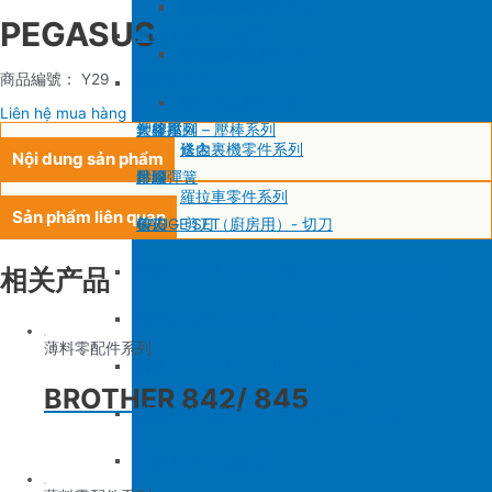
SIRUBA F007/C007
削皮機零件系列
鐵佛龍
修內裡機塑膠齒輪組
羅拉輪錢組系列
PEGASUS
大釜 – 梭殼 – 鎖芯
自動加油中底縫合機
針板
大釜 – 梭殼 – 鎖芯
SIRUBA VC008
片薄機零件系列
修內裡機小靠邊(有中勾)
羅拉針板系列
商品編號： Y29
沙拉組
羅拉車零件系列
送金
沙拉組系列
修內裡機齒軸
羅拉車小靠邊壓腳
Liên hệ mua hàng
大釜擋
塑膠壓腳
針棒系列 – 壓棒系列
修內裏機零件系列
送金
Nội dung sản phẩm
吊線彈簧
壓腳
針頭
羅拉車零件系列
Sản phẩm liên quan
梭皮
GAUGE SET
剪刀 – 剪刀（廚房用）- 切刀
螺絲
針鎦 (PEGASUS – SIRUBA – JUKI)
平車壓腳系列 – 平車塑膠壓腳、鐵氟龍壓腳系列
相关产品
剪刀 – 剪刀（廚房用）- 切刀
包縫機壓腳(JUKI – PEGASUS – SIRUBA))
送金
薄料零配件系列
針頭
勾針 (PEGASUS – JUKI – SIRUBA)
針板
BROTHER 842/ 845
磁鐵
NEWLONG NP-7
模板機針位組(針板，塑膠壓腳輪，送金)
刀
大釜 – 梭殼 – 鎖芯
自動加油中底縫合機