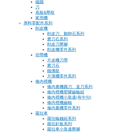
磁鐵
刀
底板&壓框
家用機
厚料零配件系列
削皮機
削皮刀、鵝卵石系列
磨刀石系列
削皮刀壓腳
削皮機零件系列
切帶機
片皮機刀帶
磨刀石
鐵佛龍
片薄機零件系列
修內裡機
修內裏機圓刀、直刀系列
修內裡機塑膠齒輪組
修內裡機小靠邊(有中勾)
修內裡機齒軸
修內裏機零件系列
羅拉車
羅拉輪錢組系列
羅拉針板系列
羅拉車小靠邊壓腳