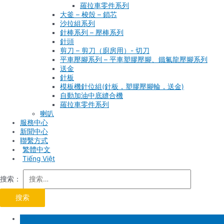
羅拉車零件系列
大釜 – 梭殼 – 鎖芯
沙拉組系列
針棒系列 – 壓棒系列
針頭
剪刀 – 剪刀（廚房用）- 切刀
平車壓腳系列 – 平車塑膠壓腳、鐵氟龍壓腳系列
送金
針板
模板機針位組(針板，塑膠壓腳輪，送金)
自動加油中底縫合機
羅拉車零件系列
喇叭
服務中心
新聞中心
聯繫方式
Tiếng Việt
搜索：
首頁