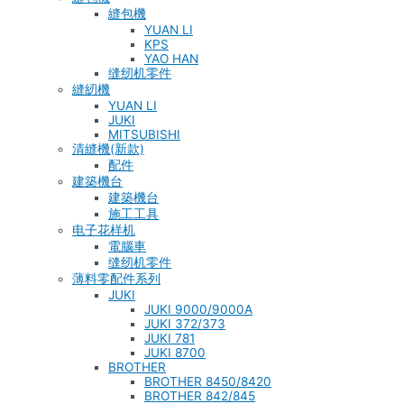
縫包機
YUAN LI
KPS
YAO HAN
缝纫机零件
縫紉機
YUAN LI
JUKI
MITSUBISHI
清縫機(新款)
配件
建築機台
建築機台
施工工具
电子花样机
電腦車
缝纫机零件
薄料零配件系列
JUKI
JUKI 9000/9000A
JUKI 372/373
JUKI 781
JUKI 8700
BROTHER
BROTHER 8450/8420
BROTHER 842/845