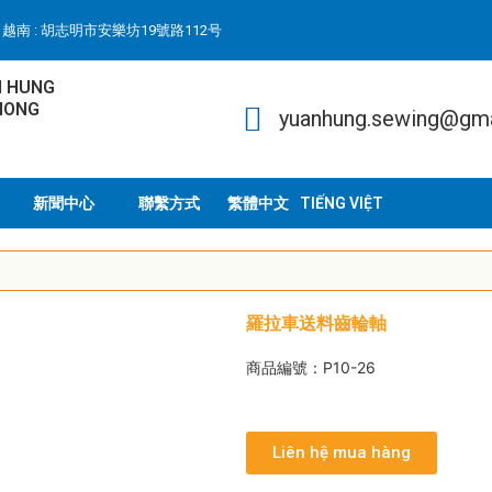
越南 : 胡志明市安樂坊19號路112号
N HUNG
HONG
yuanhung.sewing@gm
新聞中心
聯繫方式
TIẾNG VIỆT
羅拉車送料齒輪軸
商品編號：P10-26
Liên hệ mua hàng