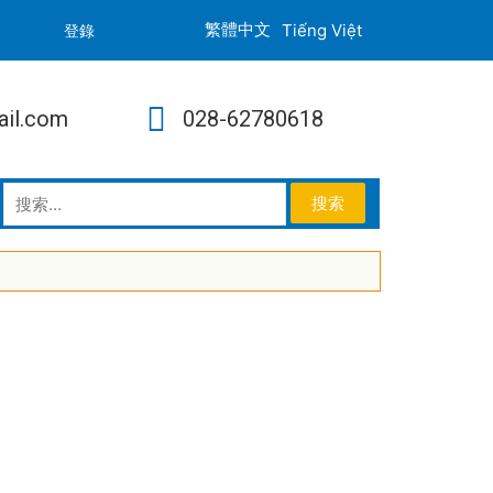
Tiếng Việt
登錄
ail.com
028-62780618