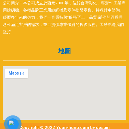
公司簡介：本公司成立於西元2000年，位於台灣彰化，專營YL工業專
用縫紉機、各種品牌工業用縫紉機及零件批發零售、特殊針車諮詢。
經歷多年來的努力，我們一直秉持著”服務至上，品質保證”的經營理
念來滿足客戶的需求，並且提供專業優質的售後服務。零缺點是我們
堅持
地圖
Copyright © 2022 Yuan-hung.com by desgin