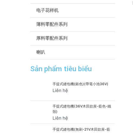
电子花样机
薄料零配件系列
厚料零配件系列
喇叭
Sản phẩm tiêu biểu
手提式縫包機(銀色)(帶電小池36V)
Liên hệ
手提式縫包機(36V木田款座-藍色-鐵
殼)
Liên hệ
手提式縫包機(無刷-21V木田款座-藍