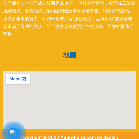
公司簡介：本公司成立於西元2000年，位於台灣彰化，專營YL工業專
用縫紉機、各種品牌工業用縫紉機及零件批發零售、特殊針車諮詢。
經歷多年來的努力，我們一直秉持著”服務至上，品質保證”的經營理
念來滿足客戶的需求，並且提供專業優質的售後服務。零缺點是我們
堅持
地圖
Copyright © 2022 Yuan-hung.com by desgin