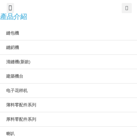
TIẾNG VIỆT
公司簡介
產品介紹
服務中心
新聞中心
聯繫方式
產品介紹
縫包機
縫紉機
清縫機(新款)
建築機台
电子花样机
薄料零配件系列
厚料零配件系列
喇叭