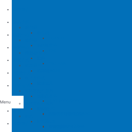
公司簡介
產品介紹
縫包機
縫包機
服務中心
YUAN LI
縫紉機
缝纫机零件
YUAN LI
新聞中心
KPS
清縫機(新款)
JUKI
配件
聯繫方式
YAO HAN
建築機台
MITSUBISHI
建築機台
电子花样机
施工工具
電腦車
Tiếng Việt
薄料零配件系列
缝纫机零件
JUKI
JUKI 9000/9000A
Menu
厚料零配件系列
BROTHER
削皮機
首頁
JUKI 372/373
BROTHER 8450/8420
削皮刀、鵝卵石系列
喇叭
PEGASUS
切帶機
公司簡介
JUKI 781
BROTHER 842/845
PEGASUS EX3200
磨刀石系列
片皮機刀帶