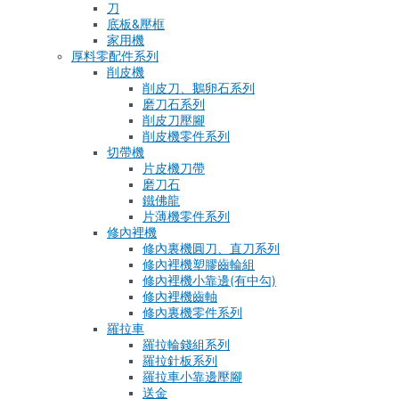
刀
底板&壓框
家用機
厚料零配件系列
削皮機
削皮刀、鵝卵石系列
磨刀石系列
削皮刀壓腳
削皮機零件系列
切帶機
片皮機刀帶
磨刀石
鐵佛龍
片薄機零件系列
修內裡機
修內裏機圓刀、直刀系列
修內裡機塑膠齒輪組
修內裡機小靠邊(有中勾)
修內裡機齒軸
修內裏機零件系列
羅拉車
羅拉輪錢組系列
羅拉針板系列
羅拉車小靠邊壓腳
送金