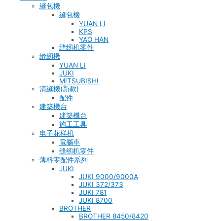
縫包機
縫包機
YUAN LI
KPS
YAO HAN
缝纫机零件
縫紉機
YUAN LI
JUKI
MITSUBISHI
清縫機(新款)
配件
建築機台
建築機台
施工工具
电子花样机
電腦車
缝纫机零件
薄料零配件系列
JUKI
JUKI 9000/9000A
JUKI 372/373
JUKI 781
JUKI 8700
BROTHER
BROTHER 8450/8420