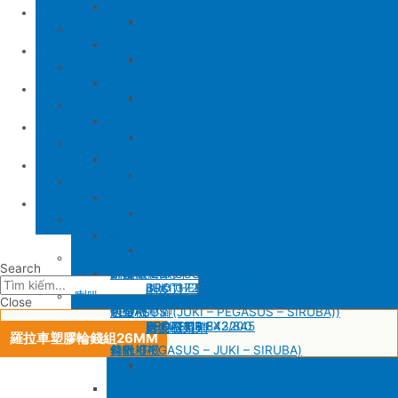
SIRUBA
修內裡機
產品介紹
JUKI 8700
BROTHER 430D
SIRUBA 737/747/757
削皮刀壓腳
磨刀石
修內裏機圓刀、直刀系列
縫包機
KM 電剪
羅拉車
縫包機
服務中心
SIRUBA F007/C007
削皮機零件系列
鐵佛龍
修內裡機塑膠齒輪組
羅拉輪錢組系列
YUAN LI
縫紉機
針板
大釜 – 梭殼 – 鎖芯
缝纫机零件
YUAN LI
新聞中心
SIRUBA VC008
片薄機零件系列
修內裡機小靠邊(有中勾)
羅拉針板系列
KPS
清縫機(新款)
送金
沙拉組系列
JUKI
配件
聯繫方式
修內裡機齒軸
羅拉車小靠邊壓腳
YAO HAN
建築機台
塑膠壓腳
針棒系列 – 壓棒系列
MITSUBISHI
建築機台
修內裏機零件系列
送金
电子花样机
壓腳
針頭
施工工具
電腦車
Tiếng Việt
羅拉車零件系列
薄料零配件系列
GAUGE SET
剪刀 – 剪刀（廚房用）- 切刀
缝纫机零件
JUKI
JUKI 9000/9000A
厚料零配件系列
Search
針鎦 (PEGASUS – SIRUBA – JUKI)
平車壓腳系列 – 平車塑膠壓腳、鐵氟龍壓腳系列
BROTHER
削皮機
JUKI 372/373
BROTHER 8450/8420
削皮刀、鵝卵石系列
喇叭
Close
包縫機壓腳(JUKI – PEGASUS – SIRUBA))
送金
PEGASUS
切帶機
JUKI 781
BROTHER 842/845
PEGASUS EX3200
磨刀石系列
片皮機刀帶
羅拉車塑膠輪錢組26MM
勾針 (PEGASUS – JUKI – SIRUBA)
針板
SIRUBA
修內裡機
JUKI 8700
BROTHER 430D
SIRUBA 737/747/757
削皮刀壓腳
磨刀石
修內裏機圓刀、直刀系列
NEWLONG NP-7
模板機針位組(針板，塑膠壓腳輪，送金)
KM 電剪
羅拉車