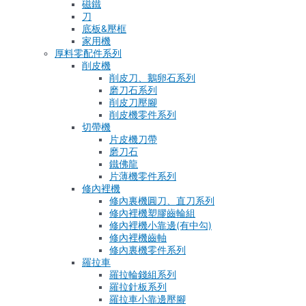
磁鐵
刀
底板&壓框
家用機
厚料零配件系列
削皮機
削皮刀、鵝卵石系列
磨刀石系列
削皮刀壓腳
削皮機零件系列
切帶機
片皮機刀帶
磨刀石
鐵佛龍
片薄機零件系列
修內裡機
修內裏機圓刀、直刀系列
修內裡機塑膠齒輪組
修內裡機小靠邊(有中勾)
修內裡機齒軸
修內裏機零件系列
羅拉車
羅拉輪錢組系列
羅拉針板系列
羅拉車小靠邊壓腳