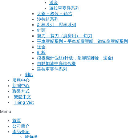
送金
羅拉車零件系列
大釜 – 梭殼 – 鎖芯
沙拉組系列
針棒系列 – 壓棒系列
針頭
剪刀 – 剪刀（廚房用）- 切刀
平車壓腳系列 – 平車塑膠壓腳、鐵氟龍壓腳系列
送金
針板
模板機針位組(針板，塑膠壓腳輪，送金)
自動加油中底縫合機
羅拉車零件系列
喇叭
服務中心
新聞中心
聯繫方式
Tiếng Việt
Menu
首頁
公司簡介
產品介紹
縫包機