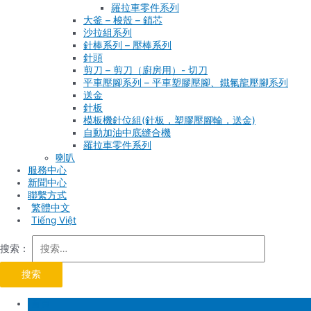
羅拉車零件系列
大釜 – 梭殼 – 鎖芯
沙拉組系列
針棒系列 – 壓棒系列
針頭
剪刀 – 剪刀（廚房用）- 切刀
平車壓腳系列 – 平車塑膠壓腳、鐵氟龍壓腳系列
送金
針板
模板機針位組(針板，塑膠壓腳輪，送金)
自動加油中底縫合機
羅拉車零件系列
喇叭
服務中心
新聞中心
聯繫方式
Tiếng Việt
搜索：
首頁