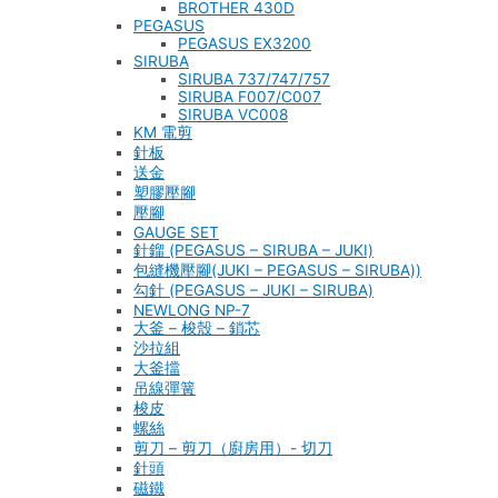
BROTHER 430D
PEGASUS
PEGASUS EX3200
SIRUBA
SIRUBA 737/747/757
SIRUBA F007/C007
SIRUBA VC008
KM 電剪
針板
送金
塑膠壓腳
壓腳
GAUGE SET
針鎦 (PEGASUS – SIRUBA – JUKI)
包縫機壓腳(JUKI – PEGASUS – SIRUBA))
勾針 (PEGASUS – JUKI – SIRUBA)
NEWLONG NP-7
大釜 – 梭殼 – 鎖芯
沙拉組
大釜擋
吊線彈簧
梭皮
螺絲
剪刀 – 剪刀（廚房用）- 切刀
針頭
磁鐵