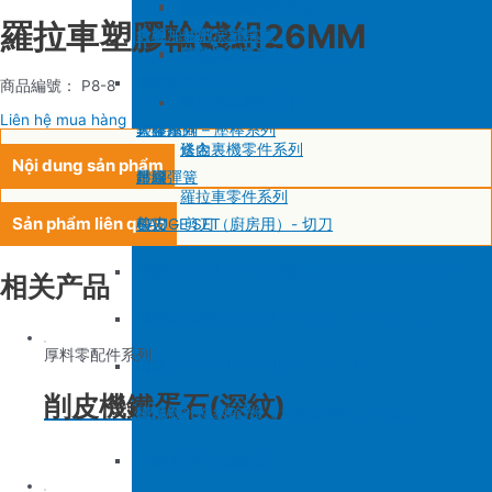
SIRUBA F007/C007
削皮機零件系列
鐵佛龍
修內裡機塑膠齒輪組
羅拉輪錢組系列
羅拉車塑膠輪錢組26MM
大釜 – 梭殼 – 鎖芯
自動加油中底縫合機
針板
大釜 – 梭殼 – 鎖芯
SIRUBA VC008
片薄機零件系列
修內裡機小靠邊(有中勾)
羅拉針板系列
沙拉組
羅拉車零件系列
送金
沙拉組系列
商品編號： P8-8
修內裡機齒軸
羅拉車小靠邊壓腳
Liên hệ mua hàng
大釜擋
塑膠壓腳
針棒系列 – 壓棒系列
修內裏機零件系列
送金
Nội dung sản phẩm
吊線彈簧
壓腳
針頭
羅拉車零件系列
Sản phẩm liên quan
梭皮
GAUGE SET
剪刀 – 剪刀（廚房用）- 切刀
螺絲
針鎦 (PEGASUS – SIRUBA – JUKI)
平車壓腳系列 – 平車塑膠壓腳、鐵氟龍壓腳系列
相关产品
剪刀 – 剪刀（廚房用）- 切刀
包縫機壓腳(JUKI – PEGASUS – SIRUBA))
送金
厚料零配件系列
針頭
勾針 (PEGASUS – JUKI – SIRUBA)
針板
削皮機鐵蛋石(深紋)
磁鐵
NEWLONG NP-7
模板機針位組(針板，塑膠壓腳輪，送金)
刀
大釜 – 梭殼 – 鎖芯
自動加油中底縫合機