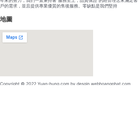
年來的努力，我們一直秉持著”服務至上，品質保證”的經營理念來滿足客
戶的需求，並且提供專業優質的售後服務。零缺點是我們堅持
地圖
Copyright © 2022 Yuan-hung.com by desgin webhoangphat.com
x
x
登录
用户名或电邮地址
*