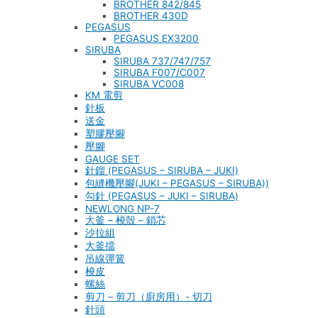
BROTHER 842/845
BROTHER 430D
PEGASUS
PEGASUS EX3200
SIRUBA
SIRUBA 737/747/757
SIRUBA F007/C007
SIRUBA VC008
KM 電剪
針板
送金
塑膠壓腳
壓腳
GAUGE SET
針鎦 (PEGASUS – SIRUBA – JUKI)
包縫機壓腳(JUKI – PEGASUS – SIRUBA))
勾針 (PEGASUS – JUKI – SIRUBA)
NEWLONG NP-7
大釜 – 梭殼 – 鎖芯
沙拉組
大釜擋
吊線彈簧
梭皮
螺絲
剪刀 – 剪刀（廚房用）- 切刀
針頭