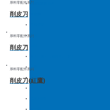
厚料零配件系列
底板&壓框
沙拉組
羅拉車零件系列
削皮刀
家用機
大釜擋
吊線彈簧
梭皮
厚料零配件系列
削皮刀
螺絲
剪刀 – 剪刀（廚房用）- 切刀
針頭
厚料零配件系列
磁鐵
削皮刀(紅鷹)
刀
底板&壓框
家用機