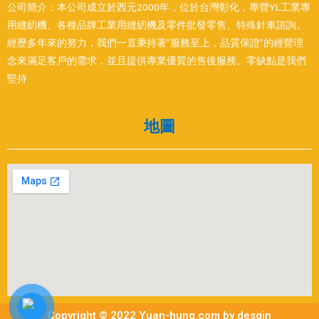
公司簡介：本公司成立於西元2000年，位於台灣彰化，專營YL工業專
用縫紉機、各種品牌工業用縫紉機及零件批發零售、特殊針車諮詢。
經歷多年來的努力，我們一直秉持著”服務至上，品質保證”的經營理
念來滿足客戶的需求，並且提供專業優質的售後服務。零缺點是我們
堅持
地圖
Copyright © 2022 Yuan-hung.com by desgin