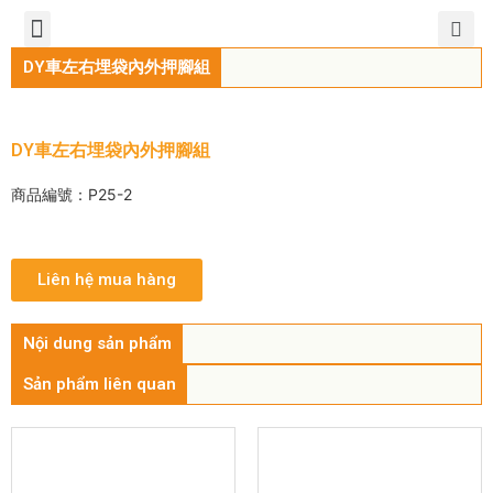
TIẾNG VIỆT
公司簡介
產品介紹
服務中心
新聞中心
聯繫方式
DY車左右埋袋內外押腳組
DY車左右埋袋內外押腳組
商品編號：P25-2
Liên hệ mua hàng
Nội dung sản phẩm
Sản phẩm liên quan