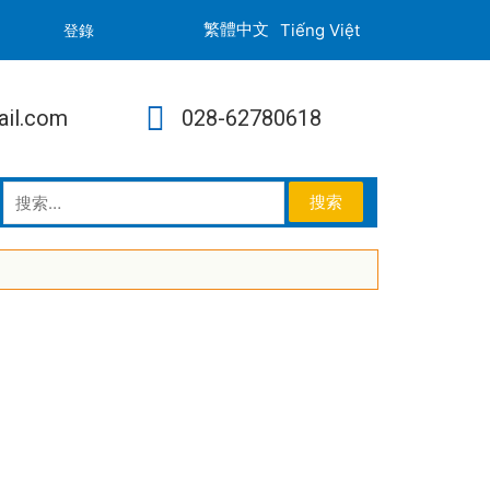
Tiếng Việt
登錄
ail.com
028-62780618