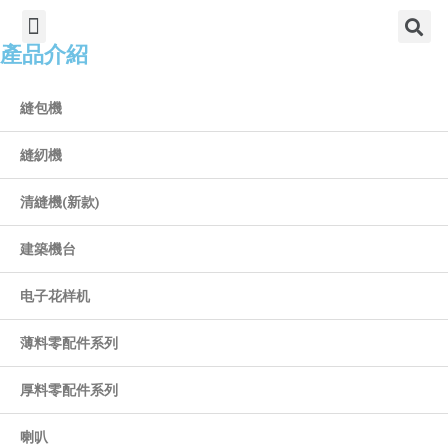
TIẾNG VIỆT
公司簡介
產品介紹
服務中心
新聞中心
聯繫方式
產品介紹
縫包機
縫紉機
清縫機(新款)
建築機台
电子花样机
薄料零配件系列
厚料零配件系列
喇叭