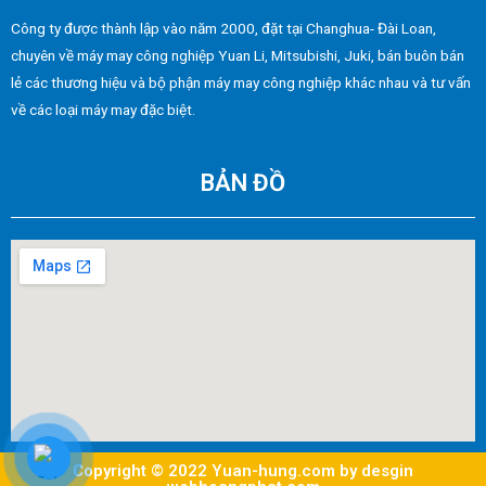
Công ty được thành lập vào năm 2000, đặt tại Changhua- Đài Loan,
chuyên về máy may công nghiệp Yuan Li, Mitsubishi, Juki, bán buôn bán
lẻ các thương hiệu và bộ phận máy may công nghiệp khác nhau và tư vấn
về các loại máy may đặc biệt.
BẢN ĐỒ
Copyright © 2022 Yuan-hung.com by desgin