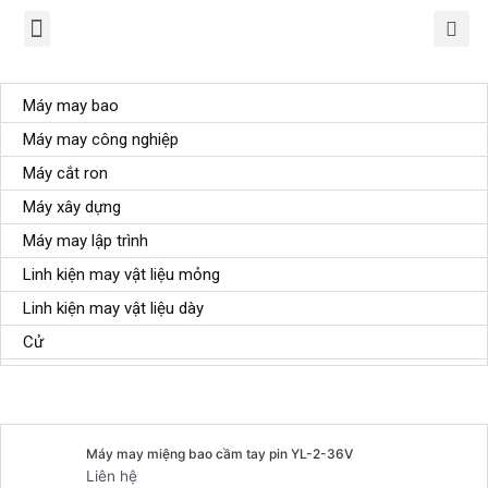
TRANG CHỦ
GIỚI THIỆU
SẢN PHẨM
CHÍNH SÁCH
TIN TỨC
LIÊN HỆ
Danh mục sản phẩm
Máy may bao
Máy may công nghiệp
Máy cắt ron
Máy xây dựng
Máy may lập trình
Linh kiện may vật liệu mỏng
Linh kiện may vật liệu dày
Cử
Sản phẩm tiêu biểu
Máy may miệng bao cầm tay pin YL-2-36V
Liên hệ