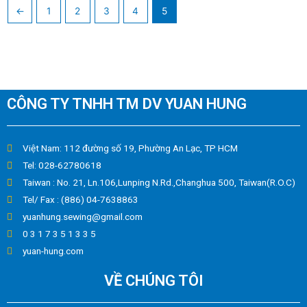
←
1
2
3
4
5
CÔNG TY TNHH TM DV YUAN HUNG
Việt Nam: 112 đường số 19, Phường An Lạc, TP HCM
Tel: 028-62780618
Taiwan : No. 21, Ln.106,Lunping N.Rd.,Changhua 500, Taiwan(R.O.C)
Tel/ Fax : (886) 04-7638863
yuanhung.sewing@gmail.com
0 3 1 7 3 5 1 3 3 5
yuan-hung.com
VỀ CHÚNG TÔI