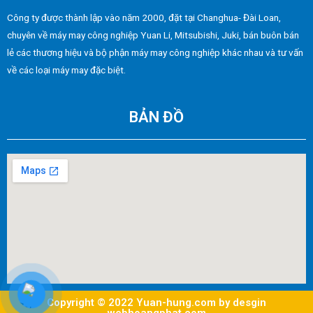
Công ty được thành lập vào năm 2000, đặt tại Changhua- Đài Loan,
chuyên về máy may công nghiệp Yuan Li, Mitsubishi, Juki, bán buôn bán
lẻ các thương hiệu và bộ phận máy may công nghiệp khác nhau và tư vấn
về các loại máy may đặc biệt.
BẢN ĐỒ
Copyright © 2022 Yuan-hung.com by desgin