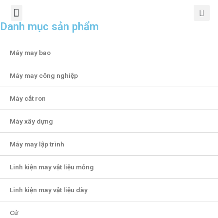
TRANG CHỦ
GIỚI THIỆU
SẢN PHẨM
CHÍNH SÁCH
TIN TỨC
LIÊN HỆ
Danh mục sản phẩm
Máy may bao
Máy may công nghiệp
Máy cắt ron
Máy xây dựng
Máy may lập trình
Linh kiện may vật liệu mỏng
Linh kiện may vật liệu dày
Cử