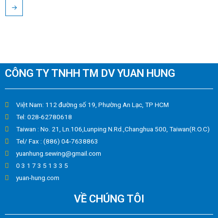
→
CÔNG TY TNHH TM DV YUAN HUNG
Việt Nam: 112 đường số 19, Phường An Lạc, TP HCM
Tel: 028-62780618
Taiwan : No. 21, Ln.106,Lunping N.Rd.,Changhua 500, Taiwan(R.O.C)
Tel/ Fax : (886) 04-7638863
yuanhung.sewing@gmail.com
0 3 1 7 3 5 1 3 3 5
yuan-hung.com
VỀ CHÚNG TÔI