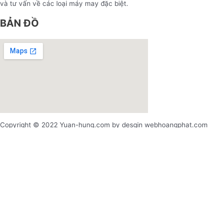
và tư vấn về các loại máy may đặc biệt.
BẢN ĐỒ
Copyright © 2022 Yuan-hung.com by desgin webhoangphat.com
x
x
Login
Username or email address
*
Password
*