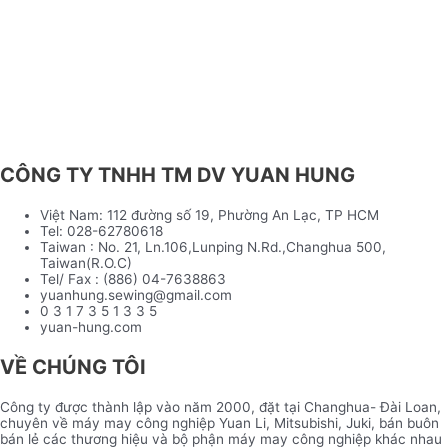
CÔNG TY TNHH TM DV YUAN HUNG
Việt Nam: 112 đường số 19, Phường An Lạc, TP HCM
Tel: 028-62780618
Taiwan : No. 21, Ln.106,Lunping N.Rd.,Changhua 500,
Taiwan(R.O.C)
Tel/ Fax : (886) 04-7638863
yuanhung.sewing@gmail.com
0 3 1 7 3 5 1 3 3 5
yuan-hung.com
VỀ CHÚNG TÔI
Công ty được thành lập vào năm 2000, đặt tại Changhua- Đài Loan,
chuyên về máy may công nghiệp Yuan Li, Mitsubishi, Juki, bán buôn
bán lẻ các thương hiệu và bộ phận máy may công nghiệp khác nhau