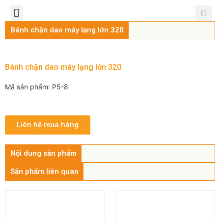
TRANG CHỦ
GIỚI THIỆU
SẢN PHẨM
CHÍNH SÁCH
TIN TỨC
LIÊN HỆ
Bánh chặn dao máy lạng lớn 320
Bánh chặn dao máy lạng lớn 320
Mã sản phẩm: P5-8
Liên hệ mua hàng
Nội dung sản phẩm
Sản phẩm liên quan