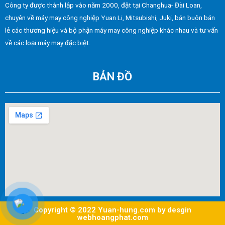
Công ty được thành lập vào năm 2000, đặt tại Changhua- Đài Loan,
chuyên về máy may công nghiệp Yuan Li, Mitsubishi, Juki, bán buôn bán
lẻ các thương hiệu và bộ phận máy may công nghiệp khác nhau và tư vấn
về các loại máy may đặc biệt.
BẢN ĐỒ
Copyright © 2022 Yuan-hung.com by desgin
webhoangphat.com