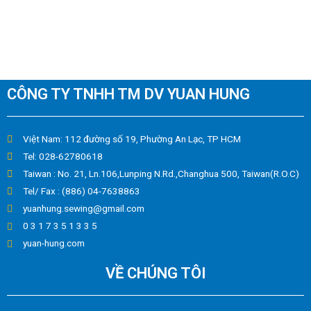
CÔNG TY TNHH TM DV YUAN HUNG
Việt Nam: 112 đường số 19, Phường An Lạc, TP HCM
Tel: 028-62780618
Taiwan : No. 21, Ln.106,Lunping N.Rd.,Changhua 500, Taiwan(R.O.C)
Tel/ Fax : (886) 04-7638863
yuanhung.sewing@gmail.com
0 3 1 7 3 5 1 3 3 5
yuan-hung.com
VỀ CHÚNG TÔI