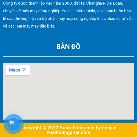
Công ty được thành lập vào năm 2000, đặt tại Changhua- Đài Loan,
chuyên về máy may công nghiệp Yuan Li, Mitsubishi, Juki, bán buôn bán
lẻ các thương hiệu và bộ phận máy may công nghiệp khác nhau và tư vấn
về các loại máy may đặc biệt.
BẢN ĐỒ
Copyright © 2022 Yuan-hung.com by desgin
webhoangphat.com