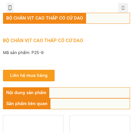
TRANG CHỦ
GIỚI THIỆU
SẢN PHẨM
CHÍNH SÁCH
TIN TỨC
LIÊN HỆ
BỘ CHÂN VỊT CAO THẤP CÓ CỬ DAO
BỘ CHÂN VỊT CAO THẤP CÓ CỬ DAO
Mã sản phẩm: P25-9
Liên hệ mua hàng
Nội dung sản phẩm
Sản phẩm liên quan