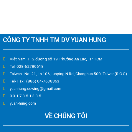
CÔNG TY TNHH TM DV YUAN HUNG
Việt Nam: 112 đường số 19, Phường An Lạc, TP HCM
Tel: 028-62780618
Taiwan : No. 21, Ln.106,Lunping N.Rd.,Changhua 500, Taiwan(R.O.C)
Tel/ Fax : (886) 04-7638863
yuanhung.sewing@gmail.com
0 3 1 7 3 5 1 3 3 5
yuan-hung.com
VỀ CHÚNG TÔI