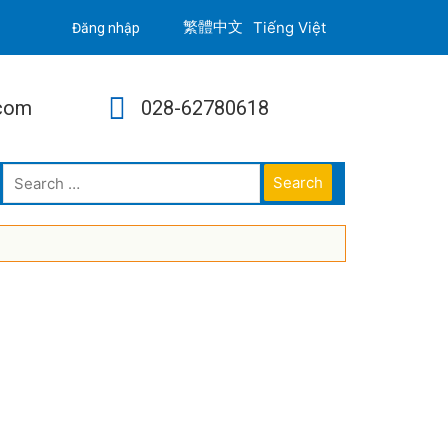
Tiếng Việt
Đăng nhập
.com
028-62780618