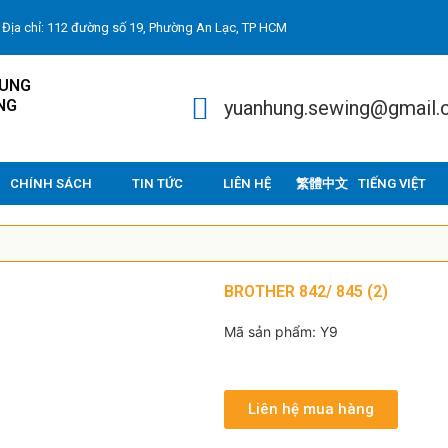
Địa chỉ: 112 đường số 19, Phường An Lạc, TP HCM
HUNG
NG
yuanhung.sewing@gmail
CHÍNH SÁCH
TIN TỨC
LIÊN HỆ
TIẾNG VIỆT
BROTHER 842/ 845 (2)
Mã sản phẩm: Y9
Liên hệ mua hàng