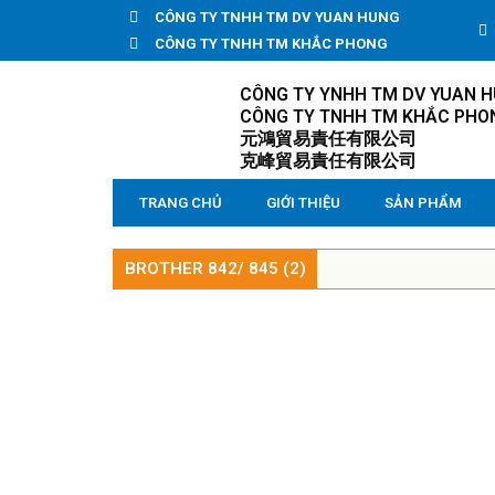
CÔNG TY TNHH TM DV YUAN HUNG
CÔNG TY TNHH TM KHẮC PHONG
CÔNG TY YNHH TM DV YUAN 
CÔNG TY TNHH TM KHẮC PHO
元鴻貿易責任有限公司
克峰貿易責任有限公司
TRANG CHỦ
GIỚI THIỆU
SẢN PHẨM
BROTHER 842/ 845 (2)