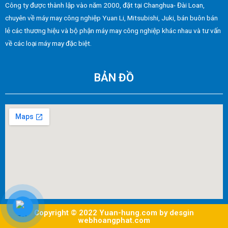
Công ty được thành lập vào năm 2000, đặt tại Changhua- Đài Loan,
chuyên về máy may công nghiệp Yuan Li, Mitsubishi, Juki, bán buôn bán
lẻ các thương hiệu và bộ phận máy may công nghiệp khác nhau và tư vấn
về các loại máy may đặc biệt.
BẢN ĐỒ
Copyright © 2022 Yuan-hung.com by desgin
webhoangphat.com