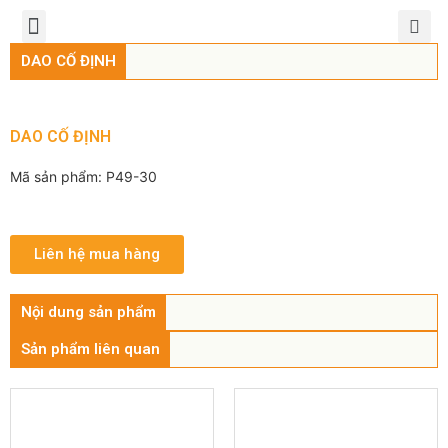
TRANG CHỦ
GIỚI THIỆU
SẢN PHẨM
CHÍNH SÁCH
TIN TỨC
LIÊN HỆ
DAO CỐ ĐỊNH
DAO CỐ ĐỊNH
Mã sản phẩm: P49-30
Liên hệ mua hàng
Nội dung sản phẩm
Sản phẩm liên quan