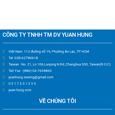
CÔNG TY TNHH TM DV YUAN HUNG
Việt Nam: 112 đường số 19, Phường An Lạc, TP HCM
Tel: 028-62780618
Taiwan : No. 21, Ln.106,Lunping N.Rd.,Changhua 500, Taiwan(R.O.C)
Tel/ Fax : (886) 04-7638863
yuanhung.sewing@gmail.com
0 3 1 7 3 5 1 3 3 5
yuan-hung.com
VỀ CHÚNG TÔI