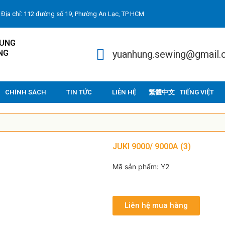
Địa chỉ: 112 đường số 19, Phường An Lạc, TP HCM
HUNG
NG
yuanhung.sewing@gmail
CHÍNH SÁCH
TIN TỨC
LIÊN HỆ
TIẾNG VIỆT
JUKI 9000/ 9000A (3)
Mã sản phẩm: Y2
Liên hệ mua hàng