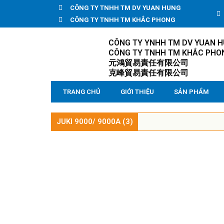
CÔNG TY TNHH TM DV YUAN HUNG
CÔNG TY TNHH TM KHẮC PHONG
CÔNG TY YNHH TM DV YUAN 
CÔNG TY TNHH TM KHẮC PHO
元鴻貿易責任有限公司
克峰貿易責任有限公司
TRANG CHỦ
GIỚI THIỆU
SẢN PHẨM
JUKI 9000/ 9000A (3)