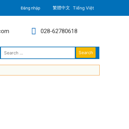
Tiếng Việt
Đăng nhập
.com
028-62780618