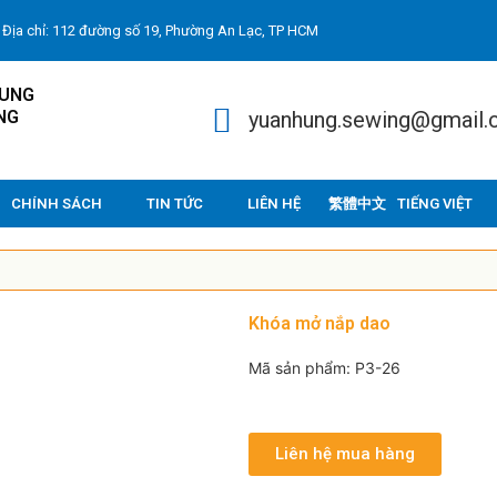
Địa chỉ: 112 đường số 19, Phường An Lạc, TP HCM
HUNG
NG
yuanhung.sewing@gmail
CHÍNH SÁCH
TIN TỨC
LIÊN HỆ
TIẾNG VIỆT
Khóa mở nắp dao
Mã sản phẩm: P3-26
Liên hệ mua hàng