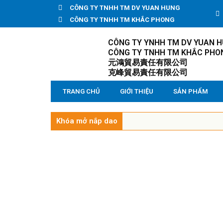
CÔNG TY TNHH TM DV YUAN HUNG
CÔNG TY TNHH TM KHẮC PHONG
CÔNG TY YNHH TM DV YUAN 
CÔNG TY TNHH TM KHẮC PHO
元鴻貿易責任有限公司
克峰貿易責任有限公司
TRANG CHỦ
GIỚI THIỆU
SẢN PHẨM
Khóa mở nắp dao