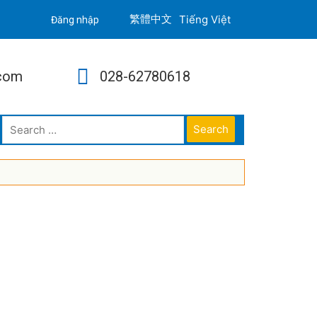
Tiếng Việt
Đăng nhập
.com
028-62780618