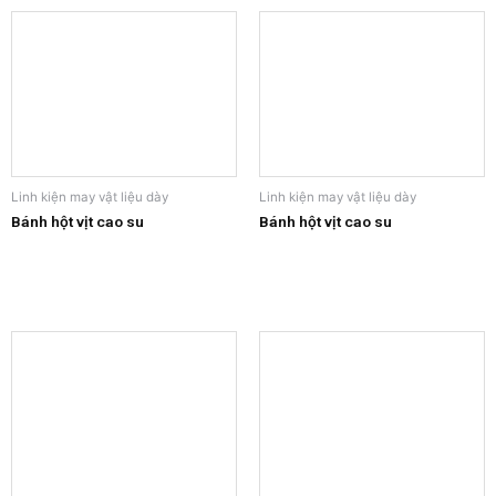
Linh kiện may vật liệu dày
Linh kiện may vật liệu dày
Bánh hột vịt cao su
Bánh hột vịt cao su