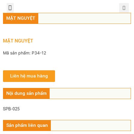
TRANG CHỦ
GIỚI THIỆU
SẢN PHẨM
CHÍNH SÁCH
TIN TỨC
LIÊN HỆ
MẶT NGUYỆT
MẶT NGUYỆT
Mã sản phẩm: P34-12
Liên hệ mua hàng
Nội dung sản phẩm
SPB-025
Sản phẩm liên quan