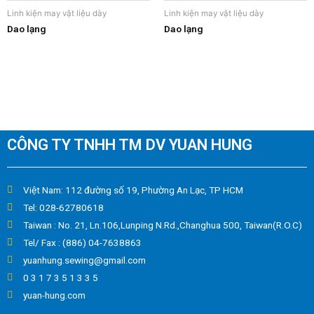
Linh kiện may vật liệu dày
Linh kiện may vật liệu dày
Dao lạng
Dao lạng
CÔNG TY TNHH TM DV YUAN HUNG
Việt Nam: 112 đường số 19, Phường An Lạc, TP HCM
Tel: 028-62780618
Taiwan : No. 21, Ln.106,Lunping N.Rd.,Changhua 500, Taiwan(R.O.C)
Tel/ Fax : (886) 04-7638863
yuanhung.sewing@gmail.com
0 3 1 7 3 5 1 3 3 5
yuan-hung.com